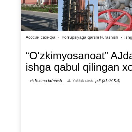
Асосий саҳифа
Korrupsiyaga qarshi kurashish
Ishg
“O‘zkimyosanoat” AJda
ishga qabul qilingan x
Bosma ko'rinish
Yuklab olish:
pdf (31.07 KB)