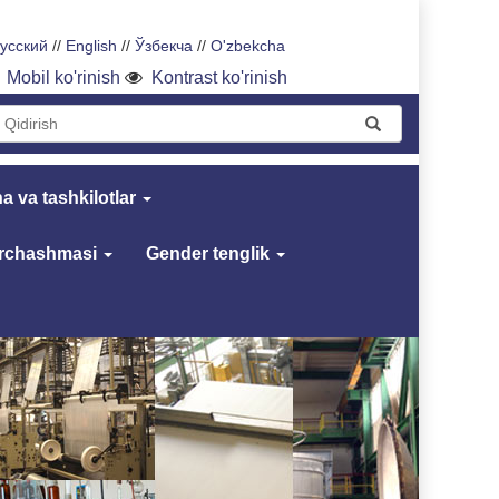
усский
//
English
//
Ўзбекча
//
O'zbekcha
Mobil ko'rinish
Kontrast ko'rinish
a va tashkilotlar
archashmasi
Gender tenglik