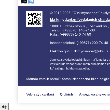
© 2012-2026, "O'zkimyosanoat" aksiyad
Ma`lumotlardan foydalanish shartla
100011, O'zbekiston R., Toshkent sh., 
Telefon: (+99878) 140-74-08
Faks: (+99878) 140-74-59
Ishonch telefoni: (+99871) 200-74-48
Elektron quti:
uzkimyosanoat@uks.uz
Jamiyat saytida joylashtirilgan ma`lumotlar
vositalarida xabarlardan matnlarni qisman k
ko'rsatilgan holda ruxsat etiladi.
Matnda xatolik bormi? Xatoni sichqoncha bilan belgil
Veb-sayt xaritasi
Qidirish
Алоқа маълумот