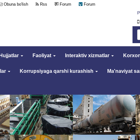
Obuna bo'lish
Rss
Forum
Forum
Р
Hujjatlar
Faoliyat
Interaktiv xizmatlar
Korxon
lar
Korrupsiyaga qarshi kurashish
Ma'naviyat s