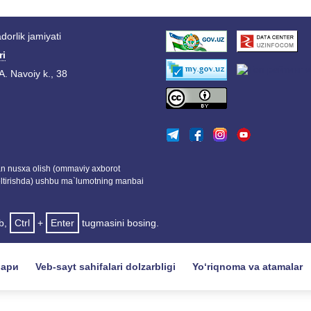
orlik jamiyati
ri
A. Navoiy k., 38
dan nusxa olish (ommaviy axborot
eltirishda) ushbu ma`lumotning manbai
ab,
Ctrl
+
Enter
tugmasini bosing.
лари
Veb-sayt sahifalari dolzarbligi
Yo‘riqnoma va atamalar