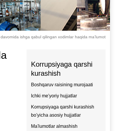
 davomida ishga qabul qilingan xodimlar haqida ma’lumot
da
Korrupsiyaga qarshi
kurashish
Boshqaruv raisining murojaati
Ichki me'yoriy hujjatlar
Korrupsiyaga qarshi kurashish
bo'yicha asosiy hujjatlar
Ma'lumotlar almashish