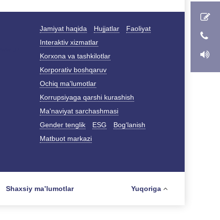
Jamiyat haqida
Hujjatlar
Faoliyat
Interaktiv xizmatlar
Korxona va tashkilotlar
Korporativ boshqaruv
Ochiq ma'lumotlar
Korrupsiyaga qarshi kurashish
Ma'naviyat sarchashmasi
Gender tenglik
ESG
Bog‘lanish
Matbuot markazi
Shaxsiy maʼlumotlar
Yuqoriga