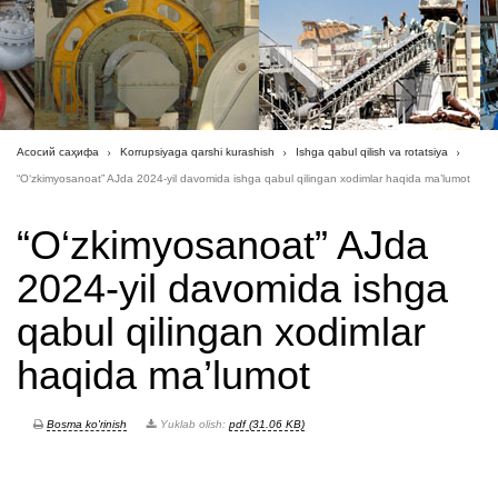
Асосий саҳифа
Korrupsiyaga qarshi kurashish
Ishga qabul qilish va rotatsiya
“O‘zkimyosanoat” AJda 2024-yil davomida ishga qabul qilingan xodimlar haqida ma’lumot
“O‘zkimyosanoat” AJda
2024-yil davomida ishga
qabul qilingan xodimlar
haqida ma’lumot
Bosma ko'rinish
Yuklab olish:
pdf (31.06 KB)