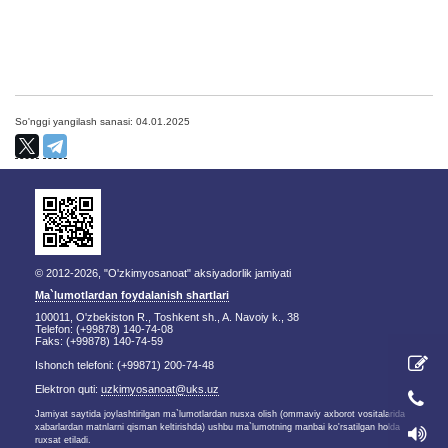
So'nggi yangilash sanasi: 04.01.2025
© 2012-2026, "O'zkimyosanoat" aksiyadorlik jamiyati
Ma`lumotlardan foydalanish shartlari
100011, O'zbekiston R., Toshkent sh., A. Navoiy k., 38
Telefon: (+99878) 140-74-08
Faks: (+99878) 140-74-59
Ishonch telefoni: (+99871) 200-74-48
Elektron quti:
uzkimyosanoat@uks.uz
Jamiyat saytida joylashtirilgan ma`lumotlardan nusxa olish (ommaviy axborot vositalarida
xabarlardan matnlarni qisman keltirishda) ushbu ma`lumotning manbai ko'rsatilgan holda
ruxsat etiladi.