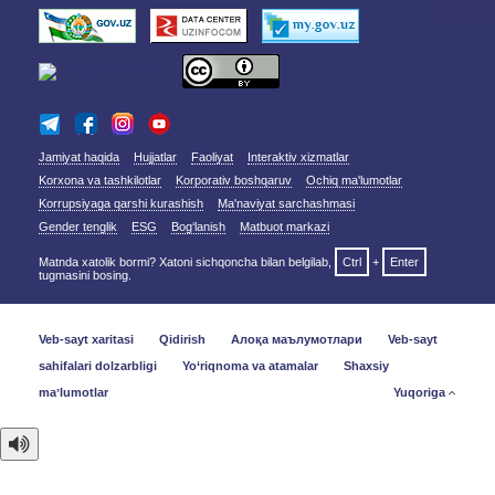
Jamiyat haqida
Hujjatlar
Faoliyat
Interaktiv xizmatlar
Korxona va tashkilotlar
Korporativ boshqaruv
Ochiq ma'lumotlar
Korrupsiyaga qarshi kurashish
Ma'naviyat sarchashmasi
Gender tenglik
ESG
Bog‘lanish
Matbuot markazi
Matnda xatolik bormi? Xatoni sichqoncha bilan belgilab,
Ctrl
+
Enter
tugmasini bosing.
Veb-sayt xaritasi
Qidirish
Алоқа маълумотлари
Veb-sayt
sahifalari dolzarbligi
Yo‘riqnoma va atamalar
Shaxsiy
maʼlumotlar
Yuqoriga