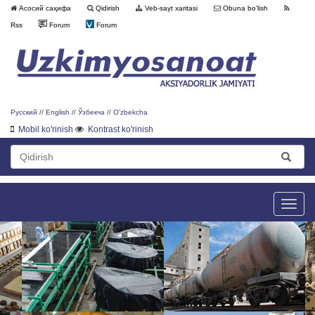
Асосий саҳифа
Qidirish
Veb-sayt xaritasi
Obuna bo'lish
Rss
Forum
Forum
Русский
//
English
//
Ўзбекча
//
O'zbekcha
Mobil ko'rinish
Kontrast ko'rinish
Toggle
naviga