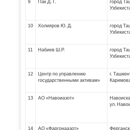
9
Пак Д. Г.
город Та
Узбекист
10
Холияров Ю. Д.
город Та
Узбекист
11
Набиев Ш.Р.
город Та
Узбекист
12
Центр по управлению
г. Ташкен
государственными активам»
Каримова
13
АО «Навоиазот»
Навоиска
ул. Навои
14
АО «Фаргонаазот»
Ферганска