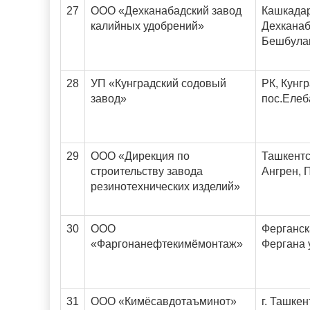
27
ООО «Дехканабадский завод
Кашкадар
калийных удобрений»
Дехканаб
Бешбула
28
УП «Кунградский содовый
РК, Кунгр
завод»
пос.Елеб
29
ООО «Дирекция по
Ташкентск
строительству завода
Ангрен, 
резинотехнических изделий»
30
ООО
Ферганска
«Фаргонанефтекимёмонтаж»
Фергана 
31
ООО «Кимёсавдотаъминот»
г. Ташкен