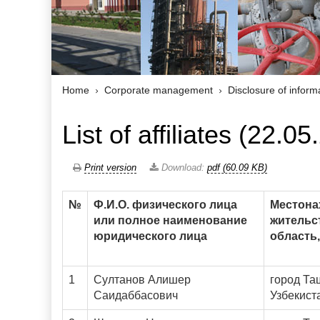
Home
Corporate management
Disclosure of inform
List of affiliates (22.0
Print version
Download:
pdf (60.09 KB)
№
Ф.И.О. физического лица
Местона
или полное наименование
жительст
юридического лица
область,
1
Султанов Алишер
город Та
Саидаббасович
Узбекист