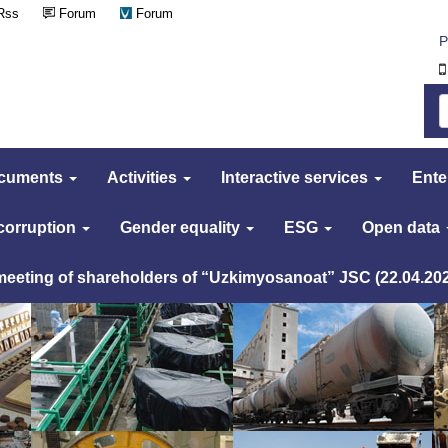
Rss
Forum
Forum
Р
cuments
Activities
Interactive services
Ente
 corruption
Gender equality
ESG
Open data
 meeting of shareholders of “Uzkimyosanoat” JSC (22.04.20