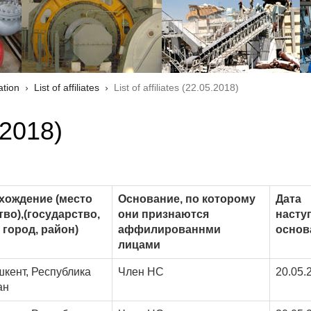
ation
List of affiliates
List of affiliates (22.05.2018)
5.2018)
хождение (место
Основание, по которому
Дата
во),(государство,
они признаются
насту
 город, район)
аффилированнми
основ
лицами
шкент, Республика
Член НС
20.05.
ан