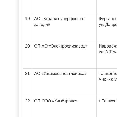
19
АО «Коканд суперфосфат
Ферганска
заводи»
ул. Давро
20
СП АО «Электрохимзавод»
Навоиска
ул. А.Тем
21
АО «Узкимёсаноатлойиха»
Ташкентск
Чирчик, у
22
СП ООО «Кимётранс»
г. Ташкен