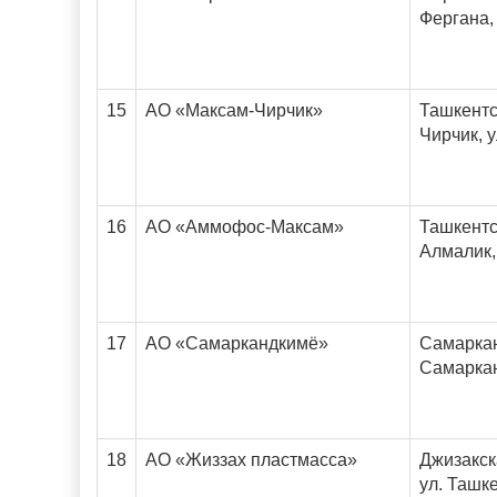
Фергана,
15
АО «Максам-Чирчик»
Ташкентск
Чирчик, у
16
АО «Аммофос-Максам»
Ташкентск
Алмалик,
17
АО «Самаркандкимё»
Самаркан
Самаркан
18
АО «Жиззах пластмасса»
Джизакска
ул. Ташке