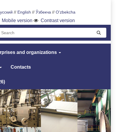
усский
//
English
//
Ўзбекча
//
O'zbekcha
Mobile version
Contrast version
rprises and organizations
Contacts
26)