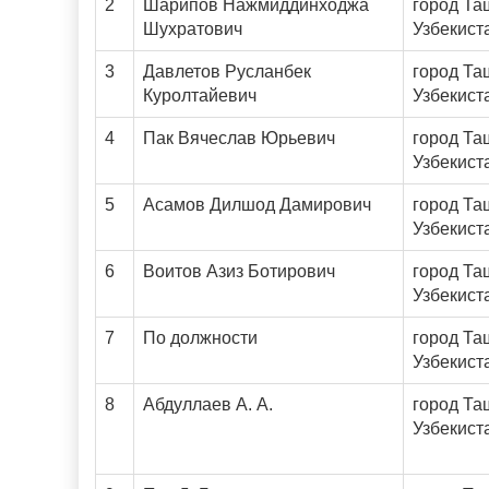
2
Шарипов Нажмиддинходжа
город Та
Шухратович
Узбекист
3
Давлетов Русланбек
город Та
Куролтайевич
Узбекист
4
Пак Вячеслав Юрьевич
город Та
Узбекист
5
Асамов Дилшод Дамирович
город Та
Узбекист
6
Воитов Азиз Ботирович
город Та
Узбекист
7
По должности
город Та
Узбекист
8
Абдуллаев А. А.
город Та
Узбекист