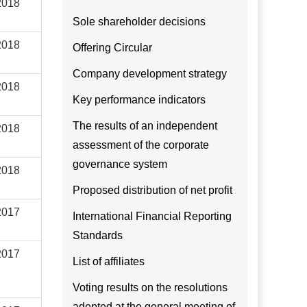
2018
Sole shareholder decisions
2018
Offering Circular
Company development strategy
2018
Key performance indicators
The results of an independent
2018
assessment of the corporate
governance system
2018
Proposed distribution of net profit
2017
International Financial Reporting
Standards
2017
List of affiliates
Voting results on the resolutions
adopted at the general meeting of