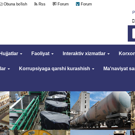
Obuna bo'lish
Rss
Forum
Forum
Р
Hujjatlar
Faoliyat
Interaktiv xizmatlar
Korxon
lar
Korrupsiyaga qarshi kurashish
Ma'naviyat s