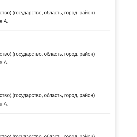
о),(государство, область, город, район)
в А.
о),(государство, область, город, район)
в А.
о),(государство, область, город, район)
в А.
о),(государство, область, город, район)