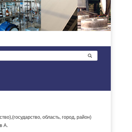
о),(государство, область, город, район)
в А.