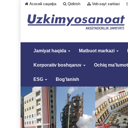
Асосий саҳифа
Qidirish
Veb-sayt xaritasi
Jamiyat haqida
Matbuot markazi
Korporativ boshqaruv
Ochiq ma'lumot
ESG
Bog‘lanish