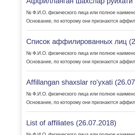
Аффилланган шахслар рўйхати (
№ Ф.И.О. физического лица или полное наимено
Основание, по которому они признаются аффил
Список аффилированных лиц (2
№ Ф.И.О. физического лица или полное наимено
Основание, по которому они признаются аффил
Affillangan shaxslar ro'yxati (26.0
№ Ф.И.О. физического лица или полное наимено
Основание, по которому они признаются аффил
List of affiliates (26.07.2018)
№ Ф.И.О. физического лица или полное наимено