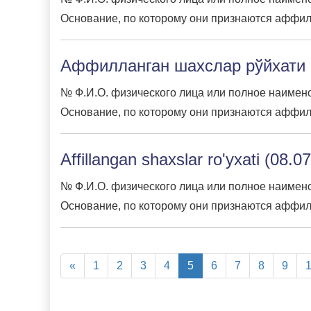
Основание, по которому они признаются аффил
Аффилланган шахслар рўйхати (
№ Ф.И.О. физического лица или полное наимено
Основание, по которому они признаются аффил
Affillangan shaxslar ro'yxati (08.0
№ Ф.И.О. физического лица или полное наимено
Основание, по которому они признаются аффил
«
1
2
3
4
5
6
7
8
9