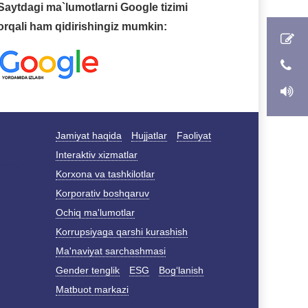
Saytdagi ma`lumotlarni Google tizimi
orqali ham qidirishingiz mumkin:
Jamiyat haqida
Hujjatlar
Faoliyat
Interaktiv xizmatlar
Korxona va tashkilotlar
Korporativ boshqaruv
Ochiq ma'lumotlar
Korrupsiyaga qarshi kurashish
Ma'naviyat sarchashmasi
Gender tenglik
ESG
Bog‘lanish
Matbuot markazi