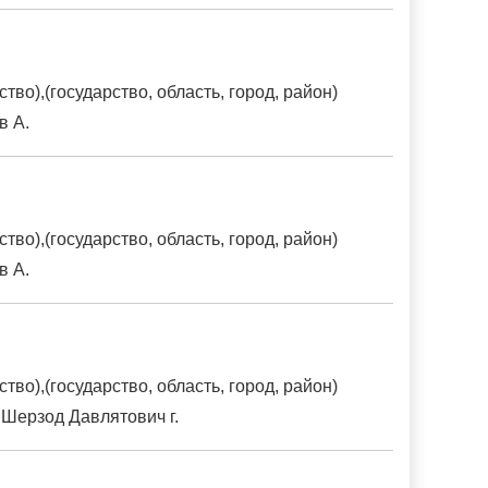
о),(государство, область, город, район)
в А.
о),(государство, область, город, район)
в А.
о),(государство, область, город, район)
Шерзод Давлятович г.