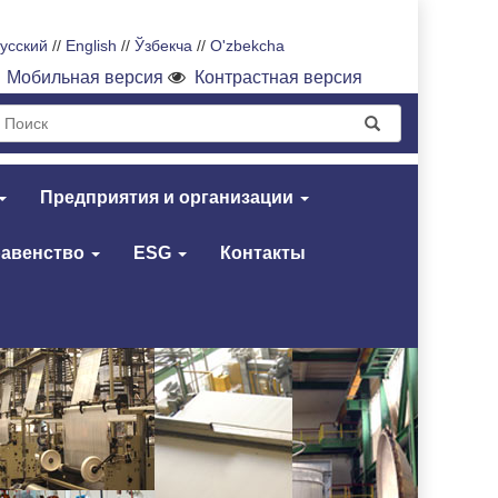
усский
//
English
//
Ўзбекча
//
O'zbekcha
Мобильная версия
Контрастная версия
Предприятия и организации
равенство
ESG
Контакты