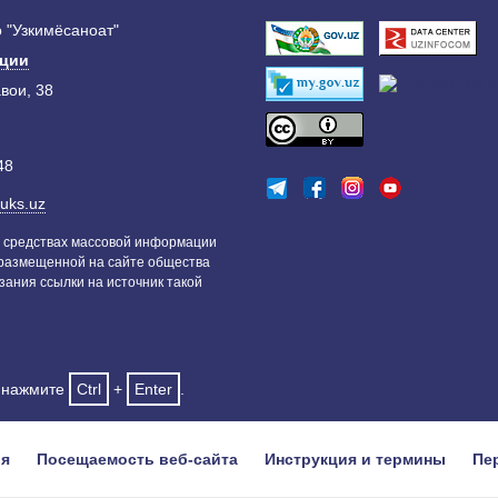
 "Узкимёсаноат"
ации
авои, 38
48
uks.uz
 средствах массовой информации
 размещенной на сайте общества
зания ссылки на источник такой
и нажмите
Ctrl
+
Enter
.
ия
Посещаемость веб-сайта
Инструкция и термины
Пе