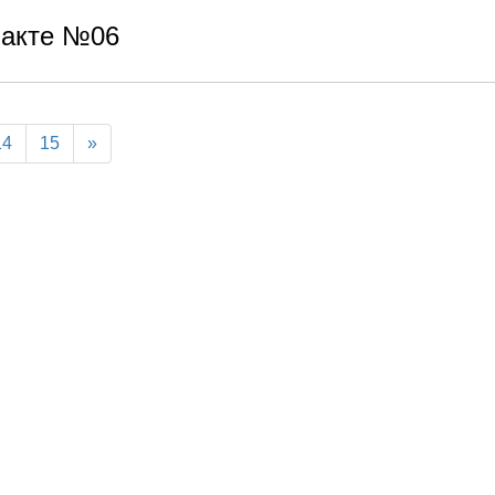
факте №06
14
15
»