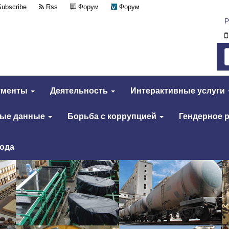
Subscribe
Rss
Форум
Форум
Р
ументы
Деятельность
Интерактивные услуги
тые данные
Борьба с коррупцией
Гендерное 
года