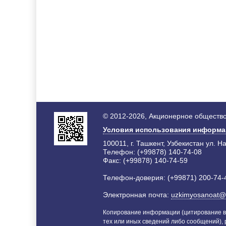
© 2012-2026, Акционерное общество
Условия использования информ
100011, г. Ташкент, Узбекистан ул. Н
Телефон: (+99878) 140-74-08
Факс: (+99878) 140-74-59
Телефон-доверия: (+99871) 200-74-
Электронная почта:
uzkimyosanoat@
Копирование информации (цитирование в
тех или иных сведений либо сообщений),