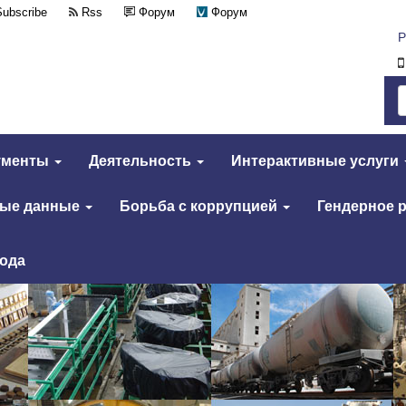
Subscribe
Rss
Форум
Форум
Р
ументы
Деятельность
Интерактивные услуги
тые данные
Борьба с коррупцией
Гендерное 
года