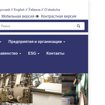
усский
//
English
//
Ўзбекча
//
O'zbekcha
Мобильная версия
Контрастная версия
Предприятия и организации
равенство
ESG
Контакты