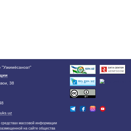
 "Узкимёсаноат"
ации
авои, 38
48
uks.uz
 средствах массовой информации
 размещенной на сайте общества