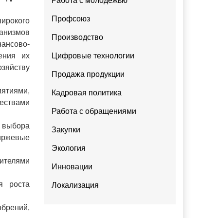
Работа с молодежью
Профсоюз
широкого
анизмов
Производство
ансово-
ения их
Цифровые технологии
озяйству
Продажа продукции
иятиями,
Кадровая политика
ествами
Работа с обращениями
 выбора
Закупки
биржевые
Экология
ителями
Инновации
я роста
Локализация
брений,