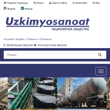
Главная страница
Поиск
Карта сайта
Subscribe
Rss
Форум
Форум
Русский
//
English
//
Ўзбекча
//
O'zbekcha
Мобильная версия
Контрастная версия
Toggle
naviga