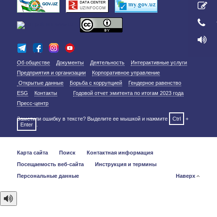
Об обществе
Документы
Деятельность
Интерактивные услуги
Предприятия и организации
Корпоративное управление
Открытые данные
Борьба с коррупцией
Гендерное равенство
ESG
Контакты
Годовой отчет эмитента по итогам 2023 года
Пресс-центр
Заметили ошибку в тексте? Выделите ее мышкой и нажмите
Ctrl
+
Enter
.
Карта сайта
Поиск
Контактная информация
Посещаемость веб-сайта
Инструкция и термины
Персональные данные
Наверх