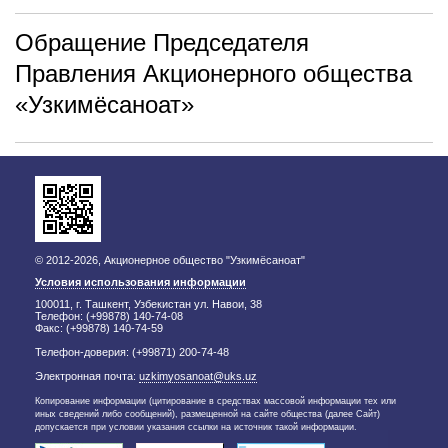
Обращение Председателя
Правления Акционерного общества
«Узкимёсаноат»
© 2012-2026, Акционерное общество "Узкимёсаноат"
Условия использования информации
100011, г. Ташкент, Узбекистан ул. Навои, 38
Телефон: (+99878) 140-74-08
Факс: (+99878) 140-74-59
Телефон-доверия: (+99871) 200-74-48
Электронная почта:
uzkimyosanoat@uks.uz
Копирование информации (цитирование в средствах массовой информации тех или
иных сведений либо сообщений), размещенной на сайте общества (далее Сайт)
допускается при условии указания ссылки на источник такой информации.