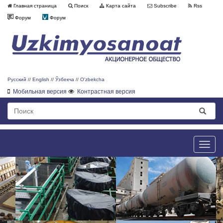
Главная страница
Поиск
Карта сайта
Subscribe
Rss
Форум
Форум
Русский
//
English
//
Ўзбекча
//
O'zbekcha
Мобильная версия
Контрастная версия
Toggle
naviga