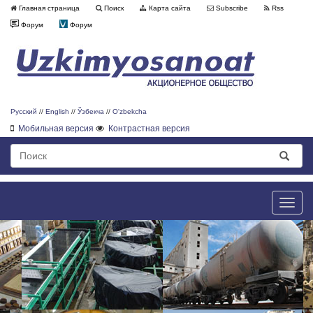
Главная страница
Поиск
Карта сайта
Subscribe
Rss
Форум
Форум
Русский
//
English
//
Ўзбекча
//
O'zbekcha
Мобильная версия
Контрастная версия
Toggle
naviga