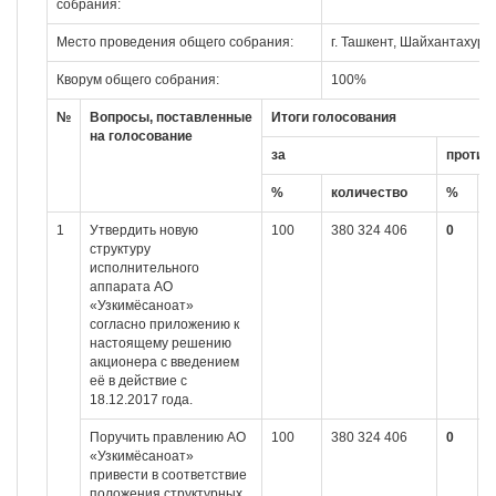
собрания:
Место проведения общего собрания:
г. Ташкент, Шайхантахурс
Кворум общего собрания:
100%
№
Вопросы, поставленные
Итоги голосования
на голосование
за
против
%
количество
%
к
1
Утвердить новую
100
380 324 406
0
0
структуру
исполнительного
аппарата АО
«Узкимёсаноат»
согласно приложению к
настоящему решению
акционера с введением
её в действие с
18.12.2017 года.
Поручить правлению АО
100
380 324 406
0
0
«Узкимёсаноат»
привести в соответствие
положения структурных