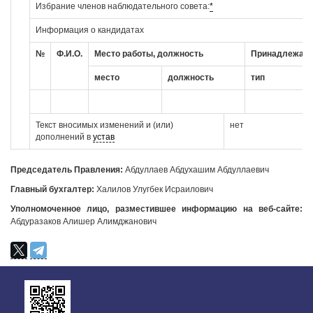
Избрание членов наблюдательного совета:
*
Информация о кандидатах
№
Ф.И.О.
Место работы, должность
Принадлежащи
место
должность
тип
Текст вносимых изменений и (или)
нет
дополнений в
устав
Председатель Правления:
Абдуллаев Абдухашим Абдуллаевич
Главный бухгалтер:
Халилов Улугбек Исраилович
Уполномоченное лицо, разместившее информацию на веб-сайте:
Абдуразаков Алишер Алимджанович