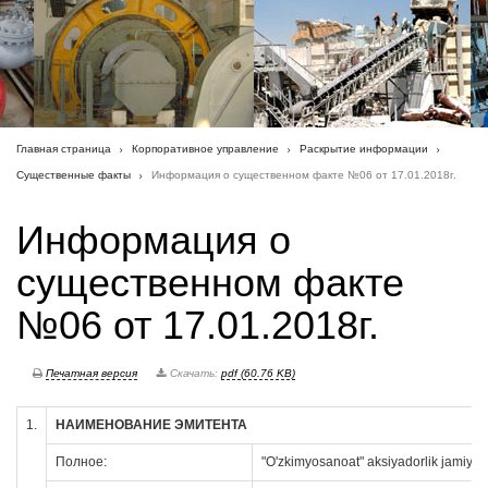
Главная страница
Корпоративное управление
Раскрытие информации
Существенные факты
Информация о существенном факте №06 от 17.01.2018г.
Информация о
существенном факте
№06 от 17.01.2018г.
Печатная версия
Скачать:
pdf (60.76 KB)
1.
НАИМЕНОВАНИЕ ЭМИТЕНТА
Полное:
"O'zkimyosanoat" aksiyadorlik jamiyati