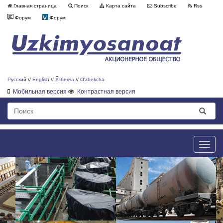
Главная страница
Поиск
Карта сайта
Subscribe
Rss
Форум
Форум
Русский
//
English
//
Ўзбекча
//
O'zbekcha
Мобильная версия
Контрастная версия
Toggle
naviga