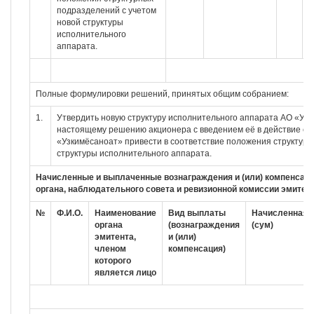
подразделений с учетом
новой структуры
исполнительного
аппарата.
Полные формулировки решений, принятых общим собранием:
1.
Утвердить новую структуру исполнительного аппарата АО «Уз
настоящему решению акционера с введением её в действие с 1
«Узкимёсаноат» привести в соответствие положения структурн
структуры исполнительного аппарата.
Начисленные и выплаченные вознаграждения и (или) компенсаци
органа, наблюдательного совета и ревизионной комиссии эмитент
№
Ф.И.О.
Наименование
Вид выплаты
Начисленная 
органа
(вознаграждения
(сум)
эмитента,
и (или)
членом
компенсация)
которого
является лицо