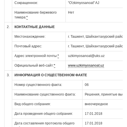
Сокращенное:
"O'zkimyosanoat" AJ
Наименование биржевого
Нет
тикера:
*
2.
КОНТАКТНЫЕ ДАННЫЕ
Местонахождение:
г. Ташкент, Шайхантахурский район,
Почтовый адрес:
г. Ташкент, Шайхантахурский район,
Адрес электронной почты:
*
uzkimyosanoat@uks.uz
Официальный веб-сайт:
*
www.uzkimyosanoat.uz
3.
ИНФОРМАЦИЯ О СУЩЕСТВЕННОМ ФАКТЕ
Номер существенного факта:
06
Наименование существенного факта:
Решения, принятые высш
Вид общего собрания:
внеочередное
Дата проведения общего собрания:
17.01.2018
Дата составления протокола общего
17.01.2018