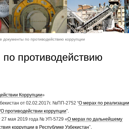
е документы по противодействию коррупции
 по противодействию
ействии Коррупции
»
екистан от 02.02.2017г. №ПП-2752 “
О мерах по реализаци
“О противодействии коррупции
”.
т 27 мая 2019 года № УП-5729 «
О мерах по дальнейшему
вия коррупции в Республике Узбекистан
".