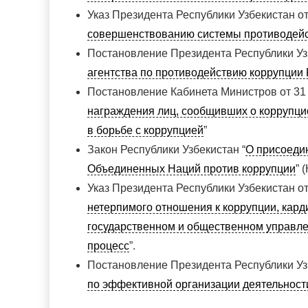
Указ Президента Республики Узбекистан о
совершенствованию системы противодейст
Постановление Президента Республики Узб
агентства по противодействию коррупции 
Постановление Кабинета Министров от 31 
награждения лиц, сообщивших о коррупц
в борьбе с коррупцией
”
Закон Республики Узбекистан “
О присоеди
Объединенных Наций против коррупции
” 
Указ Президента Республики Узбекистан о
нетерпимого отношения к коррупции, кар
государственном и общественном управле
процесс
”.
Постановление Президента Республики Уз
по эффективной организации деятельност