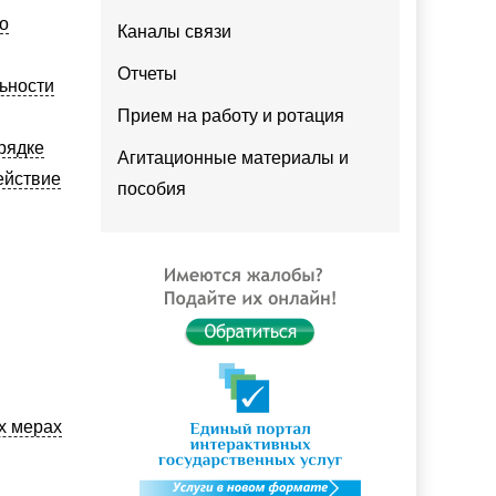
о
Каналы связи
Отчеты
ьности
Прием на работу и ротация
рядке
Агитационные материалы и
ействие
пособия
х мерах