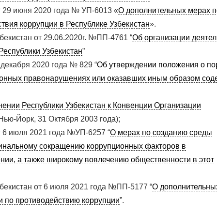
т 29 июня 2020 года № УП-6013 «
О дополнительных мерах п
вия коррупции в Республике Узбекистан
».
екистан от 29.06.2020г. №ПП-4761 “
Об организации деятел
Республики Узбекистан
”
декабря 2020 года № 829 “
Об утверждении положения о по
ионных правонарушениях или оказавших иным образом сод
нении Республики Узбекистан к Конвенции Организации
(Нью-Йорк, 31 Октября 2003 года);
т 6 июля 2021 года №УП-6257 “
О мерах по созданию среды
динальному сокращению коррупционных факторов в
нии, а также широкому вовлечению общественности в этот
бекистан от 6 июля 2021 года №ПП-5177 “
О дополнительны
и по противодействию коррупции
”.