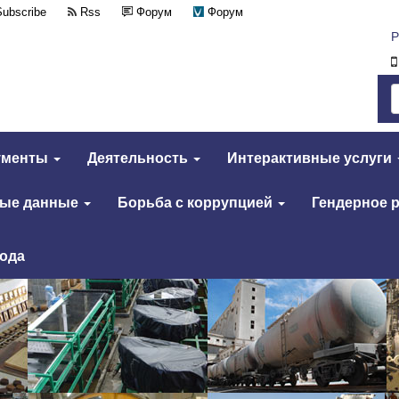
Subscribe
Rss
Форум
Форум
Р
ументы
Деятельность
Интерактивные услуги
тые данные
Борьба с коррупцией
Гендерное 
года