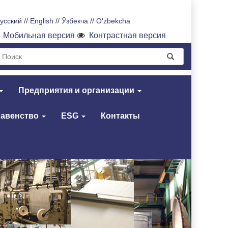
усский
//
English
//
Ўзбекча
//
O'zbekcha
Мобильная версия
Контрастная версия
Предприятия и организации
равенство
ESG
Контакты