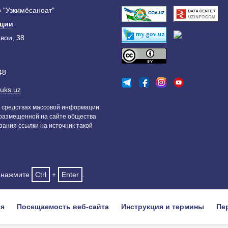
 "Узкимёсаноат"
ации
авои, 38
48
uks.uz
 средствах массовой информации
 размещенной на сайте общества
зания ссылки на источник такой
и нажмите
Ctrl
+
Enter
.
ия
Посещаемость веб-сайта
Инструкция и термины
Пе