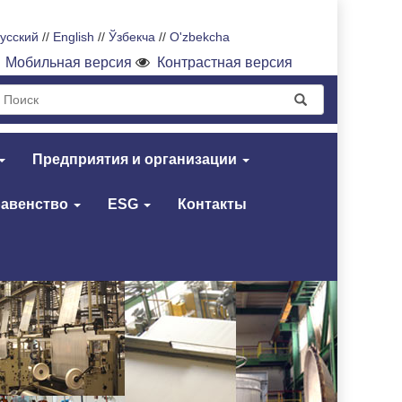
усский
//
English
//
Ўзбекча
//
O'zbekcha
Мобильная версия
Контрастная версия
Предприятия и организации
равенство
ESG
Контакты