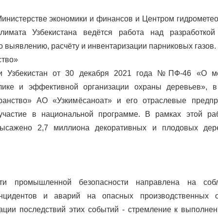
Министерстве экономики и финансов и Центром гидромете
лимата Узбекистана ведётся работа над разработкой
о выявлению, расчёту и инвентаризации парниковых газов.
ство»
ки Узбекистан от 30 декабря 2021 года №ПФ-46 «О м
лике и эффективной организации охраны деревьев», в
ранство» АО «Узкимёсаноат» и его отраслевые предпр
участие в национальной программе. В рамках этой ра
ысажено 2,7 миллиона декоративных и плодовых дер
сти промышленной безопасности направлена на соб
нцидентов и аварий на опасных производственных о
ации последствий этих событий - стремление к выполне