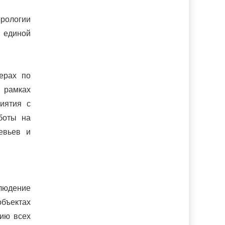
орологии
 единой
ерах по
 рамках
иятия с
боты на
евьев и
людение
бъектах
нию всех