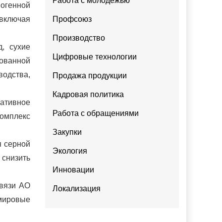
Работа с молодежью
иогенной
 включая
Профсоюз
Производство
д, сухие
Цифровые технологии
зованной
водства,
Продажа продукции
Кадровая политика
гативное
Работа с обращениями
омплекс
Закупки
я серной
Экология
 снизить
Инновации
связи АО
Локализация
 мировые