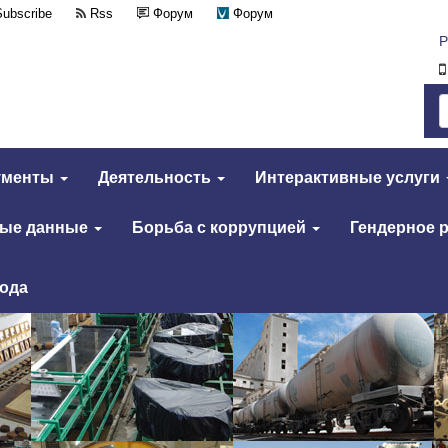
Subscribe
Rss
Форум
Форум
Р
ументы
Деятельность
Интерактивные услуги
тые данные
Борьба с коррупцией
Гендерное 
года