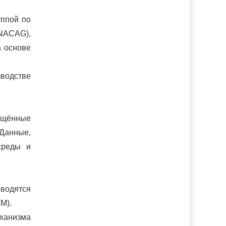
уппой по
(NACAG),
а основе
зводстве
ащённые
Данные,
среды и
водятся
M).
ханизма