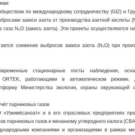
иями
обществом по международному сотрудничеству (GIZ) и Гр
бросами закиси азота от производства азотной кислоты 
газа N₂O (закись азота). Эти проекты осуществляются н
гается снижение выбросов закиси азота (N₂O) при прои
временные стационарные посты наблюдения, осн
и ORTEK, работающими в автоматическом режиме. 
атформу Министерства экологии, охраны окружающей 
чёт парниковых газов
 «Узкимёсаноат» и в его отраслевых предприятиях про
ов парниковых газов и механизму углеродного налога (CBA
дународными компаниями и организациями в рамках ме