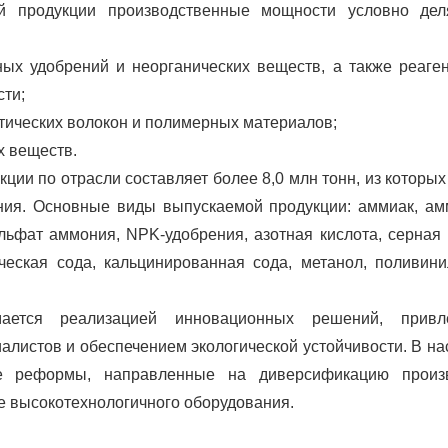
й продукции производственные мощности условно дел
ых удобрений и неорганических веществ, а также реаге
ти;
етических волокон и полимерных материалов;
х веществ.
ции по отрасли составляет более 8,0 млн тонн, из которых
ния. Основные виды выпускаемой продукции: аммиак, а
льфат аммония, NPK-удобрения, азотная кислота, серная 
ическая сода, кальцинированная сода, метанол, поливин
ается реализацией инновационных решений, привл
алистов и обеспечением экологической устойчивости. В н
 реформы, направленные на диверсификацию произв
е высокотехнологичного оборудования.