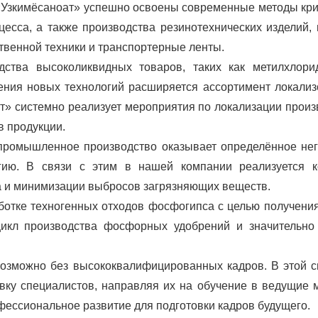
«Узкимёсаноат» успешно освоены современные методы кр
цесса, а также производства резинотехнических изделий,
венной техники и транспортерные ленты.
дства высоколиквидных товаров, таких как метилхлори
оения новых технологий расширяется ассортимент локали
т» системно реализует мероприятия по локализации произ
в продукции.
о промышленное производство оказывает определённое не
гию. В связи с этим в нашей компании реализуется к
а и минимизации выбросов загрязняющих веществ.
ботке техногенных отходов фосфогипса с целью получени
цикл производства фосфорных удобрений и значительно
возможно без высококвалифицированных кадров. В этой 
овку специалистов, направляя их на обучение в ведущие
фессиональное развитие для подготовки кадров будущего.