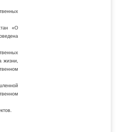
ственных
стан «О
роведена
твенных
а жизни,
ственном
шленной
твенном
ктов.