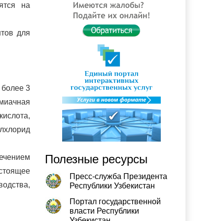
ятся на
нтов для
 более 3
ммиачная
кислота,
илхлорид
Полезные ресурсы
ечением
астоящее
Пресс-служба Президента
одства,
Республики Узбекистан
Портал государственной
власти Республики
Узбекистан