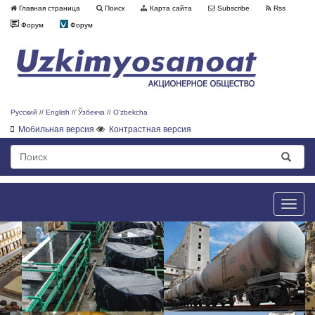
Главная страница
Поиск
Карта сайта
Subscribe
Rss
Форум
Форум
Русский
//
English
//
Ўзбекча
//
O'zbekcha
Мобильная версия
Контрастная версия
Toggle
naviga