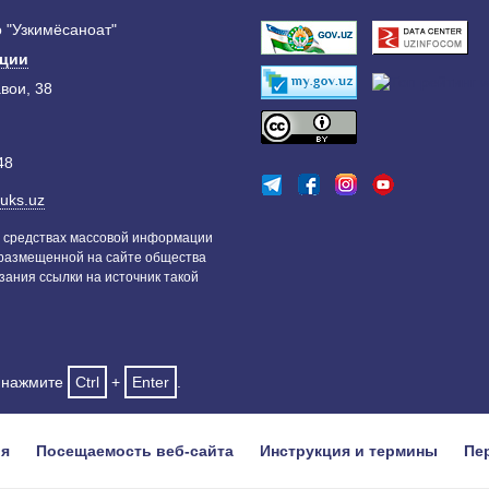
 "Узкимёсаноат"
ации
авои, 38
48
uks.uz
 средствах массовой информации
 размещенной на сайте общества
зания ссылки на источник такой
и нажмите
Ctrl
+
Enter
.
ия
Посещаемость веб-сайта
Инструкция и термины
Пе