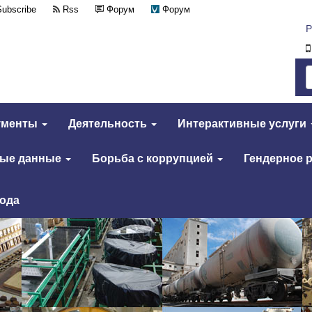
Subscribe
Rss
Форум
Форум
Р
ументы
Деятельность
Интерактивные услуги
тые данные
Борьба с коррупцией
Гендерное 
года