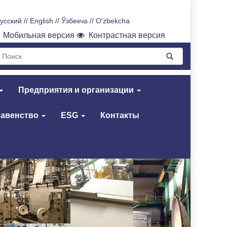
усский
//
English
//
Ўзбекча
//
O'zbekcha
Мобильная версия
Контрастная версия
Предприятия и организации
равенство
ESG
Контакты