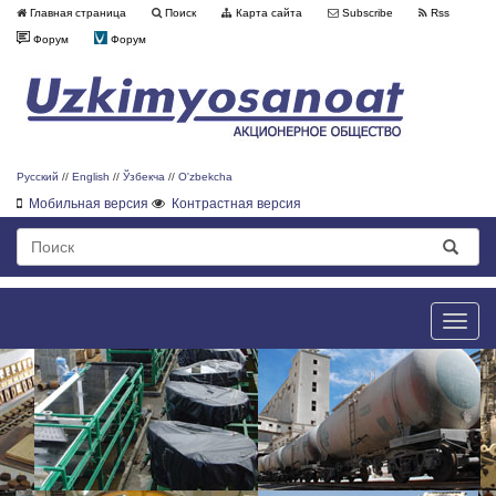
Главная страница
Поиск
Карта сайта
Subscribe
Rss
Форум
Форум
Русский
//
English
//
Ўзбекча
//
O'zbekcha
Мобильная версия
Контрастная версия
Toggle
naviga