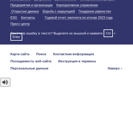
Предприятия и организации
Корпоративное управление
Открытые данные
Борьба с коррупцией
Гендерное равенство
ESG
Контакты
Годовой отчет эмитента по итогам 2023 года
Пресс-центр
Заметили ошибку в тексте? Выделите ее мышкой и нажмите
Ctrl
+
Enter
.
Карта сайта
Поиск
Контактная информация
Посещаемость веб-сайта
Инструкция и термины
Персональные данные
Наверх