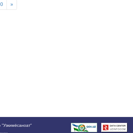
10
»
 "Узкимёсаноат"