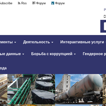
Subscribe
Rss
Форум
Форум
Р
ументы
Деятельность
Интерактивные услуги
тые данные
Борьба с коррупцией
Гендерное 
года