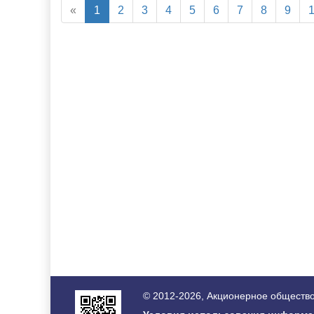
«
1
2
3
4
5
6
7
8
9
© 2012-2026, Акционерное общество