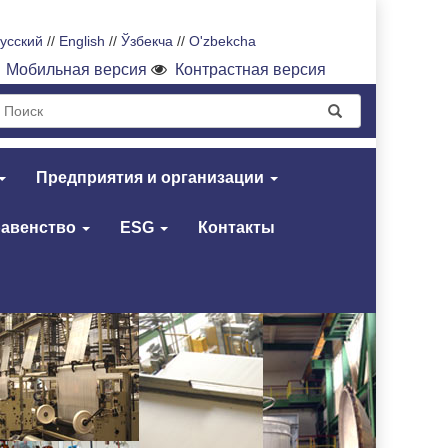
усский
//
English
//
Ўзбекча
//
O'zbekcha
Мобильная версия
Контрастная версия
Предприятия и организации
равенство
ESG
Контакты