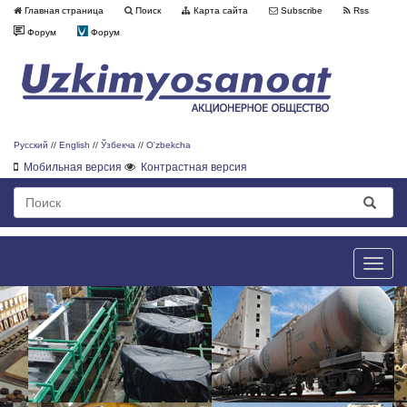
Главная страница
Поиск
Карта сайта
Subscribe
Rss
Форум
Форум
Русский
//
English
//
Ўзбекча
//
O'zbekcha
Мобильная версия
Контрастная версия
Toggle
naviga