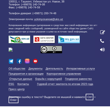
100011, г. Ташкент, Узбекистан ул. Навои, 38
Телефон: (+99878) 140-74-08
Факс: (+99878) 140-74-59
Телефон-доверия: (+99871) 200-74-48
Электронная почта:
uzkimyosanoat@uks.uz
Копирование информации (цитирование в средствах массовой информации тех или
иных сведений либо сообщений), размещенной на сайте общества (далее Сайт)
допускается при условии указания ссылки на источник такой информации.
Об обществе
Документы
Деятельность
Интерактивные услуги
Предприятия и организации
Корпоративное управление
Открытые данные
Борьба с коррупцией
Гендерное равенство
ESG
Контакты
Годовой отчет эмитента по итогам 2023 года
Пресс-центр
Заметили ошибку в тексте? Выделите ее мышкой и нажмите
Ctrl
+
Enter
.