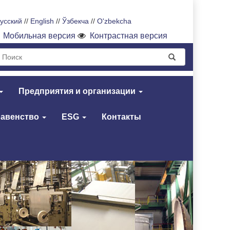
усский
//
English
//
Ўзбекча
//
O'zbekcha
Мобильная версия
Контрастная версия
Предприятия и организации
равенство
ESG
Контакты