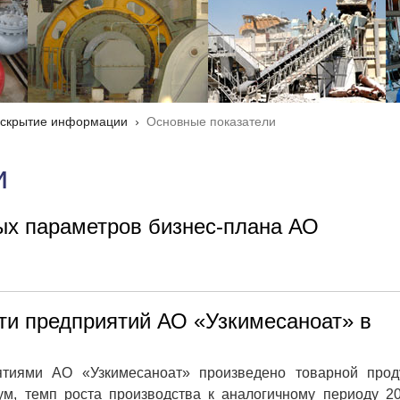
скрытие информации
Основные показатели
и
ых параметров бизнес-плана АО
ти предприятий АО «Узкимесаноат» в
ятиями АО «Узкимесаноат» произведено товарной прод
ум, темп роста производства к аналогичному периоду 2