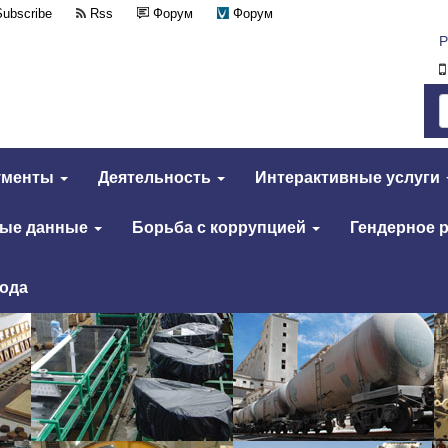
Subscribe
Rss
Форум
Форум
Р
ументы
Деятельность
Интерактивные услуги
тые данные
Борьба с коррупцией
Гендерное 
года