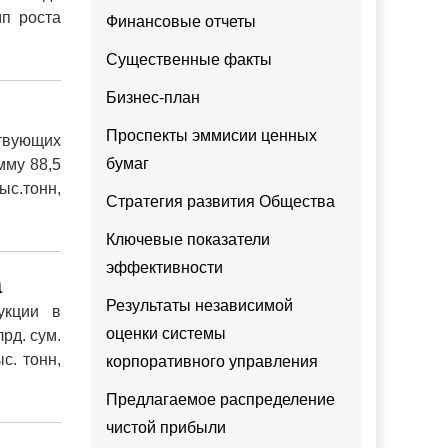
мп роста
Финансовые отчеты
Существенные факты
Бизнес-план
Проспекты эммисии ценных
ствующих
бумаг
мму 88,5
ыс.тонн,
Стратегия развития Общества
Ключевые показатели
эффективности
а
Результаты независимой
укции в
оценки системы
рд. сум.
с. тонн,
корпоративного управления
Предлагаемое распределение
чистой прибыли