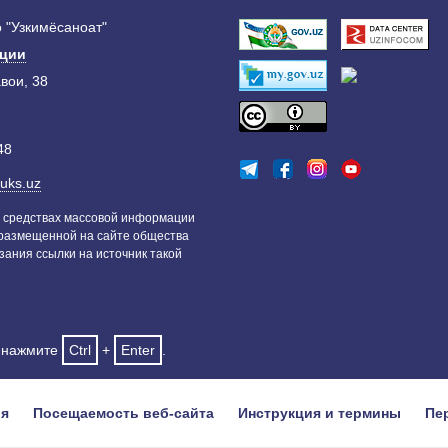
 "Узкимёсаноат"
ации
авои, 38
48
uks.uz
 средствах массовой информации
 размещенной на сайте общества
зания ссылки на источник такой
и нажмите
Ctrl
+
Enter
.
ия
Посещаемость веб-сайта
Инструкция и термины
Пе