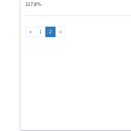
117,6%.
«
1
2
»