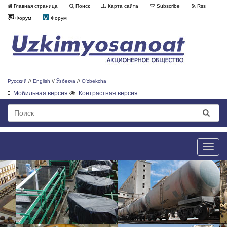
Главная страница
Поиск
Карта сайта
Subscribe
Rss
Форум
Форум
Русский
//
English
//
Ўзбекча
//
O'zbekcha
Мобильная версия
Контрастная версия
Toggle
naviga