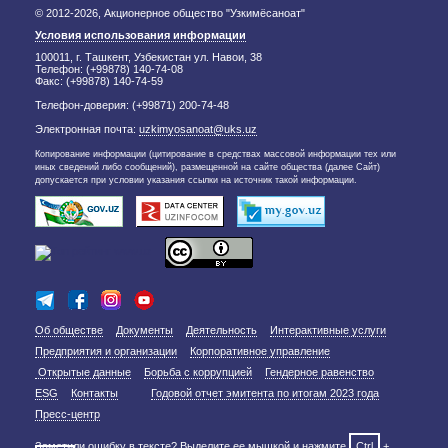
© 2012-2026, Акционерное общество "Узкимёсаноат"
Условия использования информации
100011, г. Ташкент, Узбекистан ул. Навои, 38
Телефон: (+99878) 140-74-08
Факс: (+99878) 140-74-59
Телефон-доверия: (+99871) 200-74-48
Электронная почта:
uzkimyosanoat@uks.uz
Копирование информации (цитирование в средствах массовой информации тех или
иных сведений либо сообщений), размещенной на сайте общества (далее Сайт)
допускается при условии указания ссылки на источник такой информации.
Об обществе
Документы
Деятельность
Интерактивные услуги
Предприятия и организации
Корпоративное управление
Открытые данные
Борьба с коррупцией
Гендерное равенство
ESG
Контакты
Годовой отчет эмитента по итогам 2023 года
Пресс-центр
Заметили ошибку в тексте? Выделите ее мышкой и нажмите
Ctrl
+