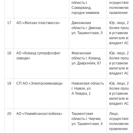
область г.
осуществляю
Самарканд,
полномочия 
городок химиков
правления
17
АО «Жиззах пластмасса»
Джизакская
Юр. лицо, 20 
область г. Джизак,
более проце
ул. Ташкентская, 5
в уставном
капитале кот
владеет АО
18
АО «Коканд суперфосфат
Ферганская
Юр. лицо, 20 
заводи»
область г. Коканд,
более проце
ул. Давронбек, 87
в уставном
капитале кот
владеет АО
19
СП АО «Электрохимзавод»
Навоиская область
Юр. лицо, 20 
г. Навои, ул.
более проце
А.Темура, 1
в уставном
капитале кот
владеет АО
20
АО «Узкимёсаноатлойиха»
Ташкентская
Лицо,
область г. Чирчик,
осуществляю
ул. Ташкентская, 4
полномочия 
правления