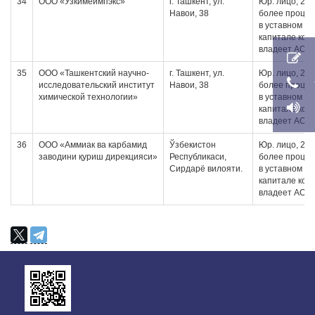
34
ООО «Узкимеимпэкс»
г. Ташкент, ул.
Юр. лицо, 20 
Навои, 38
более проце
в уставном
капитале кот
владеет АО
35
ООО «Ташкентский научно-
г. Ташкент, ул.
Юр. лицо, 20 
исследовательский институт
Навои, 38
более проце
химической технологии»
в уставном
капитале кот
владеет АО
36
OOO «Аммиак ва карбамид
Ўзбекистон
Юр. лицо, 20 
заводини қуриш дирекцияси»
Республикаси,
более проце
Сирдарё вилояти.
в уставном
капитале кот
владеет АО