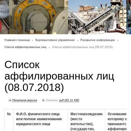
Главная страница
Корпоративное управление
Раскрытие информации
Список аффилированных лиц
Список аффилированных лиц (08.07.2018)
Список
аффилированных лиц
(08.07.2018)
Печатная версия
Скачать:
pdf (62.11 KB)
№
Ф.И.О. физического лица
Местонахождение
Основание, п
или полное наименование
(место
которому они
юридического лица
жительство),
признаются
(государство,
аффилирова