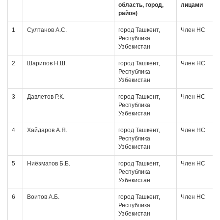
область, город,
лицами
район)
1
Султанов А.С.
город Ташкент,
Член НС
Республика
Узбекистан
2
Шарипов Н.Ш.
город Ташкент,
Член НС
Республика
Узбекистан
3
Давлетов Р.К.
город Ташкент,
Член НС
Республика
Узбекистан
4
Хайдаров А.Я.
город Ташкент,
Член НС
Республика
Узбекистан
5
Ниёзматов Б.Б.
город Ташкент,
Член НС
Республика
Узбекистан
6
Воитов А.Б.
город Ташкент,
Член НС
Республика
Узбекистан