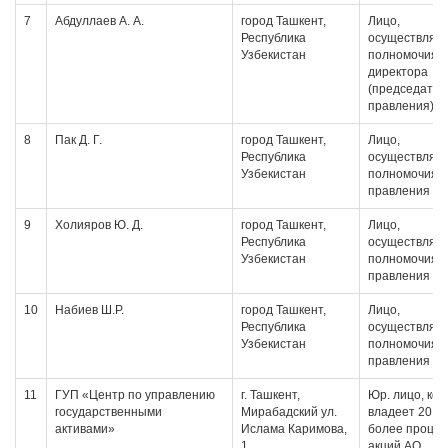
7
Абдуллаев А. А.
город Ташкент,
Лицо,
Республика
осуществляю
Узбекистан
полномочия
директора
(председател
правления)
8
Пак Д. Г.
город Ташкент,
Лицо,
Республика
осуществляю
Узбекистан
полномочия 
правления
9
Холияров Ю. Д.
город Ташкент,
Лицо,
Республика
осуществляю
Узбекистан
полномочия 
правления
10
Набиев Ш.Р.
город Ташкент,
Лицо,
Республика
осуществляю
Узбекистан
полномочия 
правления
11
ГУП «Центр по управлению
г. Ташкент,
Юр. лицо, ко
государственными
Мирабадский ул.
владеет 20 и
активами»
Ислама Каримова,
более проце
1
акций АО