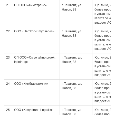
21
СП ООО «Кимётранс»
г. Ташкент, ул.
Юр. лицо, 20 
Навои, 38
более проце
в уставном
капитале кот
владеет АО
22
ООО «Hamkor-Kimyoservis»
г. Ташкент, ул.
Юр. лицо, 20 
Навои, 38
более проце
в уставном
капитале кот
владеет АО
23
СП ООО «Osiyo tehno proekt
г. Ташкент, ул.
Юр. лицо, 20 
injiniring»
Навои, 38
более проце
в уставном
капитале кот
владеет АО
24
ООО «Кимёгартаомчи»
г. Ташкент, ул.
Юр. лицо, 20 
Навои, 38
более проце
в уставном
капитале кот
владеет АО
25
ООО «Kimyotrans-Logistik»
г. Ташкент, ул.
Юр. лицо, 20 
Навои, 38
более проце