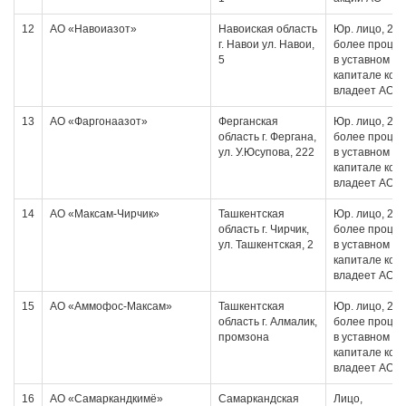
12
АО «Навоиазот»
Навоиская область
Юр. лицо, 20 
г. Навои ул. Навои,
более проце
5
в уставном
капитале кот
владеет АО
13
АО «Фаргонаазот»
Ферганская
Юр. лицо, 20 
область г. Фергана,
более проце
ул. У.Юсупова, 222
в уставном
капитале кот
владеет АО
14
АО «Максам-Чирчик»
Ташкентская
Юр. лицо, 20 
область г. Чирчик,
более проце
ул. Ташкентская, 2
в уставном
капитале кот
владеет АО
15
АО «Аммофос-Максам»
Ташкентская
Юр. лицо, 20 
область г. Алмалик,
более проце
промзона
в уставном
капитале кот
владеет АО
16
АО «Самаркандкимё»
Самаркандская
Лицо,