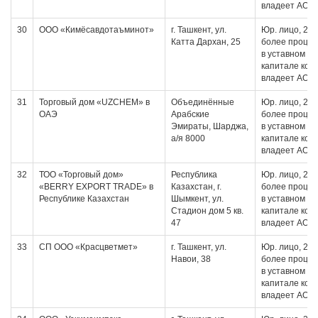
владеет АО
30
ООО «Кимёсавдотаъминот»
г. Ташкент, ул.
Юр. лицо, 20 
Катта Дархан, 25
более проце
в уставном
капитале кот
владеет АО
31
Торговый дом «UZCHEM» в
Объединённые
Юр. лицо, 20 
ОАЭ
Арабские
более проце
Эмираты, Шарджа,
в уставном
а/я 8000
капитале кот
владеет АО
32
ТОО «Торговый дом»
Республика
Юр. лицо, 20 
«BERRY EXPORT TRADE» в
Казахстан, г.
более проце
Республике Казахстан
Шымкент, ул.
в уставном
Стадион дом 5 кв.
капитале кот
47
владеет АО
33
СП ООО «Красцветмет»
г. Ташкент, ул.
Юр. лицо, 20 
Навои, 38
более проце
в уставном
капитале кот
владеет АО