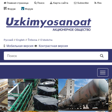
Главная страница
Поиск
Карта сайта
Subscribe
Rss
Форум
Форум
Русский
//
English
//
Ўзбекча
//
O'zbekcha
Мобильная версия
Контрастная версия
Toggle
naviga