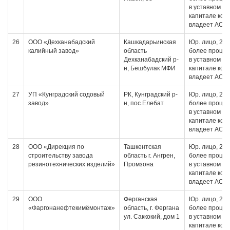
в уставном
капитале кот
владеет АО
26
ООО «Дехканабадский
Кашкадарьинская
Юр. лицо, 20 
калийный завод»
область
более проце
Дехканабадский р-
в уставном
н, Бешбулак МФИ
капитале кот
владеет АО
27
УП «Кунградский содовый
РК, Кунградский р-
Юр. лицо, 20 
завод»
н, пос.Елебат
более проце
в уставном
капитале кот
владеет АО
28
ООО «Дирекция по
Ташкентская
Юр. лицо, 20 
строительству завода
область г. Ангрен,
более проце
резинотехнических изделий»
Промзона
в уставном
капитале кот
владеет АО
29
ООО
Ферганская
Юр. лицо, 20 
«Фаргонанефтекимёмонтаж»
область, г. Фергана
более проце
ул. Саккокий, дом 1
в уставном
капитале кот