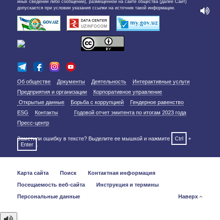
иных сведений либо сообщений), размещенной на сайте общества (далее Сайт)
допускается при условии указания ссылки на источник такой информации.
Об обществе
Документы
Деятельность
Интерактивные услуги
Предприятия и организации
Корпоративное управление
Открытые данные
Борьба с коррупцией
Гендерное равенство
ESG
Контакты
Годовой отчет эмитента по итогам 2023 года
Пресс-центр
Заметили ошибку в тексте? Выделите ее мышкой и нажмите
Ctrl
+
Enter
.
Карта сайта
Поиск
Контактная информация
Посещаемость веб-сайта
Инструкция и термины
Персональные данные
Наверх