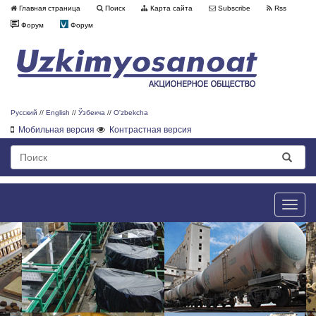
Главная страница
Поиск
Карта сайта
Subscribe
Rss
Форум
Форум
Русский
//
English
//
Ўзбекча
//
O'zbekcha
Мобильная версия
Контрастная версия
Toggle
naviga