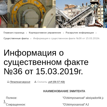
Главная страница
Корпоративное управление
Раскрытие информации
Существенные факты
Информация о существенном факте №36 от 15.03.2019г.
Информация о
существенном факте
№36 от 15.03.2019г.
Печатная версия
Скачать:
pdf (58.57 KB)
НАИМЕНОВАНИЕ ЭМИТЕНТА
Полное:
"O'zkimyosanoat" aksiyadorlik jami
1.
Сокращенное:
"O'zkimyosanoat" AJ