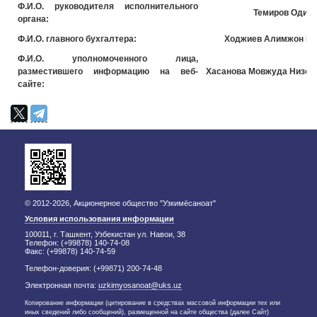
Ф.И.О. руководителя исполнительного
Темиров Одил
органа:
Ф.И.О. главного бухгалтера:
Ходжиев Алимжон На
Ф.И.О. уполномоченного лица,
разместившего информацию на веб-
Хасанова Мовжуда Низом
сайте:
© 2012-2026, Акционерное общество "Узкимёсаноат"
Условия использования информации
100011, г. Ташкент, Узбекистан ул. Навои, 38
Телефон: (+99878) 140-74-08
Факс: (+99878) 140-74-59
Телефон-доверия: (+99871) 200-74-48
Электронная почта:
uzkimyosanoat@uks.uz
Копирование информации (цитирование в средствах массовой информации тех или
иных сведений либо сообщений), размещенной на сайте общества (далее Сайт)