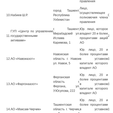
правления
Лицо,
город Ташкент,
осуществляющее
10.
Набиев Ш.Р.
Республика
06.
полномочия члена
Узбекистан
правления
г. Ташкент,
Юр. лицо, которое
ГУП «Центр по управлению
Мирабадский ул.
владеет 20 и более
11.
государственными
20.
Ислама
процентами акций
активами»
Каримова, 1
АО
Юр. лицо, 20 и
Навоиская
более процентами
12.
АО «Навоиазот»
область г. Навои
в уставном
13.
ул. Навои, 5
капитале которого
владеет АО
Юр. лицо, 20 и
Ферганская
более процентами
область г.
13.
АО «Фаргонаазот»
в уставном
13.
Фергана, ул.
капитале которого
У.Юсупова, 222
владеет АО
Юр. лицо, 20 и
Ташкентская
более процентами
14.
АО «Максам-Чирчик»
область г. Чирчик,
в уставном
13.