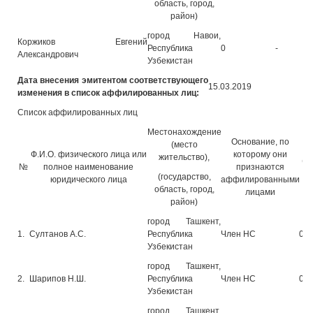
область, город,
район)
город Навои,
Коржиков Евгений
Республика
0
-
Александрович
Узбекистан
Дата внесения эмитентом соответствующего
15.03.2019
изменения в список аффилированных лиц:
Список аффилированных лиц
Местонахождение
Основание, по
(место
Ф.И.О. физического лица или
которому они
жительство),
(н
№
полное наименование
признаются
ос
(государство,
юридического лица
аффилированными
область, город,
лицами
район)
город Ташкент,
1.
Султанов А.С.
Республика
Член НС
06.
Узбекистан
город Ташкент,
2.
Шарипов Н.Ш.
Республика
Член НС
06.
Узбекистан
город Ташкент,