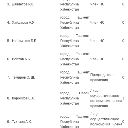
3.
Давлетов Р.К.
Республика
Член НС
06.
Узбекистан
город Ташкент,
4.
Хайдаров А.Я.
Республика
Член НС
06.
Узбекистан
город Ташкент,
5.
Ниёзматов Б.Б.
Республика
Член НС
06.
Узбекистан
город Ташкент,
6.
Воитов А.Б.
Республика
Член НС
06.
Узбекистан
город Ташкент,
Председателъ
7.
Темиров О. Ш.
Республика
09.
правления
Узбекистан
Лицо,
город Навои,
осуществляющее
8.
Коржиков Е.А.
Республика
15.
полномочия члена
Узбекистан
правления
Лицо,
город Ташкент,
осуществляющее
9.
Тухтаев А.Х.
Республика
06.
полномочия члена
Узбекистан