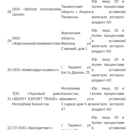
Юр. лицо, 20 и
Ташкентская
более процентами
ООО «Birinchi rezinotexnika
28.
область г. Ангрен,
в уставном
28.
zavodi»
Промзона
капитале которого
владеет АО
Юр. лицо, 20 и
Ферганская
более процентами
ООО
область, г.
29.
в уставном
14.
«Фаргонанефтекимёмонтаж»
Фергана ул.
капитале которого
Саккокий, дом 1
владеет АО
Юр. лицо, 20 и
более процентами
г. Ташкент, ул.
30.
ООО «Кимёсавдотаъминот»
в уставном
13.
Катта Дархан, 25
капитале которого
владеет АО
Республика
Юр. лицо, 20 и
ТОО «Торговый дом»
Казахстан, г.
более процентами
31.
«BERRY EXPORT TRADE» в
Шымкент, ул.
в уставном
22.
Республике Казахстан
Стадион дом 5 кв.
капитале которого
47
владеет АО
Юр. лицо, 20 и
более процентами
г. Ташкент, ул.
32.
СП ООО «Красцветмет»
в уставном
27.