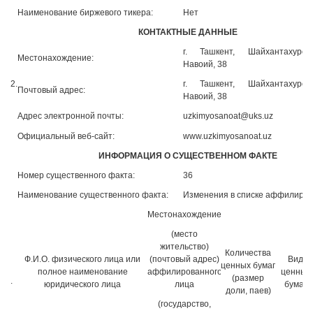
Наименование биржевого тикера:
Нет
КОНТАКТНЫЕ ДАННЫЕ
г. Ташкент, Шайхантахурск
Местонахождение:
Навоий, 38
2.
г. Ташкент, Шайхантахурск
Почтовый адрес:
Навоий, 38
Адрес электронной почты:
uzkimyosanoat@uks.uz
Официальный веб-сайт:
www.uzkimyosanoat.uz
ИНФОРМАЦИЯ О СУЩЕСТВЕННОМ ФАКТЕ
Номер существенного факта:
36
Наименование существенного факта:
Изменения в списке аффилиро
Местонахождение
(место
жительство)
Количества
Ф.И.О. физического лица или
(почтовый адрес)
Вид
ценных бумаг
полное наименование
аффилированного
ценных
(размер
.
юридического лица
лица
бумаг
доли, паев)
(государство,