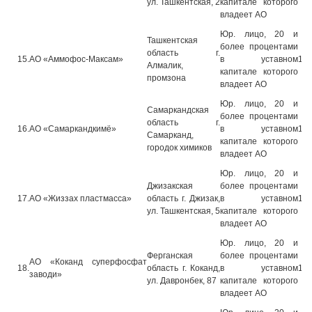
ул. Ташкентская, 2
капитале которого
владеет АО
Юр. лицо, 20 и
Ташкентская
более процентами
область г.
15.
АО «Аммофос-Максам»
в уставном
13.
Алмалик,
капитале которого
промзона
владеет АО
Юр. лицо, 20 и
Самаркандская
более процентами
область г.
16.
АО «Самаркандкимё»
в уставном
13.
Самарканд,
капитале которого
городок химиков
владеет АО
Юр. лицо, 20 и
Джизакская
более процентами
17.
АО «Жиззах пластмасса»
область г. Джизак,
в уставном
13.
ул. Ташкентская, 5
капитале которого
владеет АО
Юр. лицо, 20 и
Ферганская
более процентами
АО «Коканд суперфосфат
18.
область г. Коканд,
в уставном
13.
заводи»
ул. Давронбек, 87
капитале которого
владеет АО