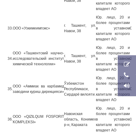
Навои, 38
капитале которого
владеет АО
Юр. лицо, 20 и
более процентами
г. Ташкент, ул.
33.
ООО «Узкимеимпэкс»
в уставном
07.
Навои, 38
капитале которого
владеет АО
Юр. лицо, 20 и
ООО «Ташкентский научно-
более процентами
г. Ташкент, ул.
34.
исследовательский институт
в уставном
29.
Навои, 38
химической технологии»
капитале которого
владеет АО
Юр. лицо, 20 и
Ўзбекистон
более процентами
OOO «Аммиак ва карбамид
35.
Республикаси,
в уставном
07.
заводини қуриш дирекцияси»
Сирдарё вилояти.
капитале которого
владеет АО
Юр. лицо, 20 и
Навоиская
более процентами
ООО «QIZILQUM FOSFORIT
36.
область, Конимех
в уставном
14.
KOMPLEKSI»
р-н, Караката
капитале которого
владеет АО