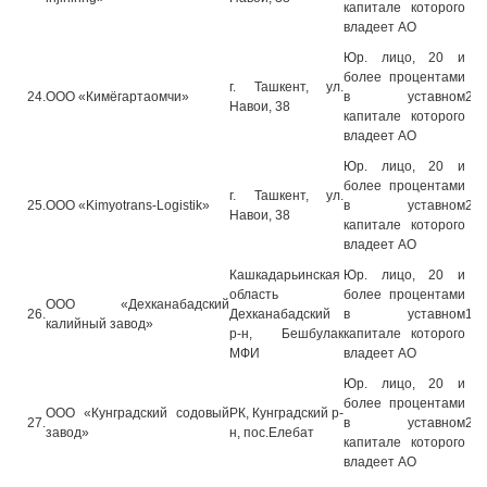
капитале которого
владеет АО
Юр. лицо, 20 и
более процентами
г. Ташкент, ул.
24.
ООО «Кимёгартаомчи»
в уставном
28.
Навои, 38
капитале которого
владеет АО
Юр. лицо, 20 и
более процентами
г. Ташкент, ул.
25.
ООО «Kimyotrans-Logistik»
в уставном
28.
Навои, 38
капитале которого
владеет АО
Кашкадарьинская
Юр. лицо, 20 и
область
более процентами
ООО «Дехканабадский
26.
Дехканабадский
в уставном
10.
калийный завод»
р-н, Бешбулак
капитале которого
МФИ
владеет АО
Юр. лицо, 20 и
более процентами
ООО «Кунградский содовый
РК, Кунградский р-
27.
в уставном
23.
завод»
н, пос.Елебат
капитале которого
владеет АО