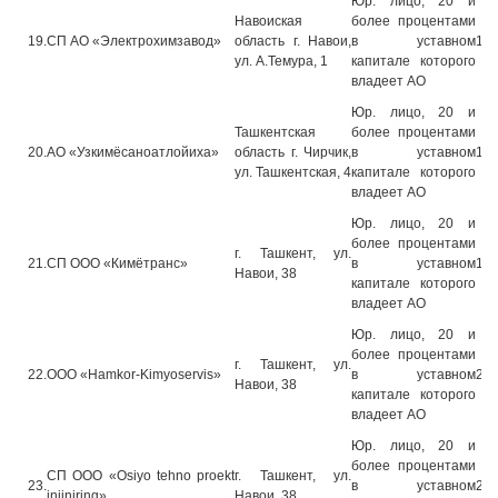
Юр. лицо, 20 и
Навоиская
более процентами
19.
СП АО «Электрохимзавод»
область г. Навои,
в уставном
13.
ул. А.Темура, 1
капитале которого
владеет АО
Юр. лицо, 20 и
Ташкентская
более процентами
20.
АО «Узкимёсаноатлойиха»
область г. Чирчик,
в уставном
13.
ул. Ташкентская, 4
капитале которого
владеет АО
Юр. лицо, 20 и
более процентами
г. Ташкент, ул.
21.
СП ООО «Кимётранс»
в уставном
13.
Навои, 38
капитале которого
владеет АО
Юр. лицо, 20 и
более процентами
г. Ташкент, ул.
22.
ООО «Hamkor-Kimyoservis»
в уставном
25.
Навои, 38
капитале которого
владеет АО
Юр. лицо, 20 и
более процентами
СП ООО «Osiyo tehno proekt
г. Ташкент, ул.
23.
в уставном
21.
injiniring»
Навои, 38