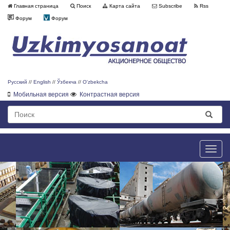
Главная страница
Поиск
Карта сайта
Subscribe
Rss
Форум
Форум
Русский
//
English
//
Ўзбекча
//
O'zbekcha
Мобильная версия
Контрастная версия
Toggle
naviga