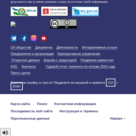
допускается при условии указания ссылки на источник такой информации.
Об обществе
Документы
Деятельность
Интерактивные услуги
Предприятия и организации
Корпоративное управление
Открытые данные
Борьба с коррупцией
Гендерное равенство
ESG
Контакты
Годовой отчет эмитента по итогам 2023 года
Пресс-центр
Заметили ошибку в тексте? Выделите ее мышкой и нажмите
Ctrl
+
Enter
.
Карта сайта
Поиск
Контактная информация
Посещаемость веб-сайта
Инструкция и термины
Персональные данные
Наверх