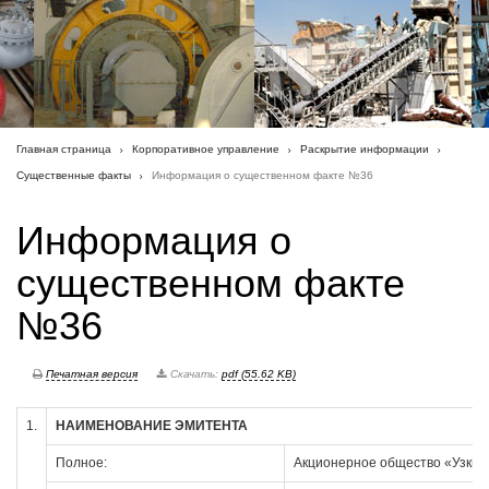
Главная страница
Корпоративное управление
Раскрытие информации
Существенные факты
Информация о существенном факте №36
Информация о
существенном факте
№36
Печатная версия
Скачать:
pdf (55.62 KB)
1.
НАИМЕНОВАНИЕ ЭМИТЕНТА
Полное:
Акционерное общество «Узким