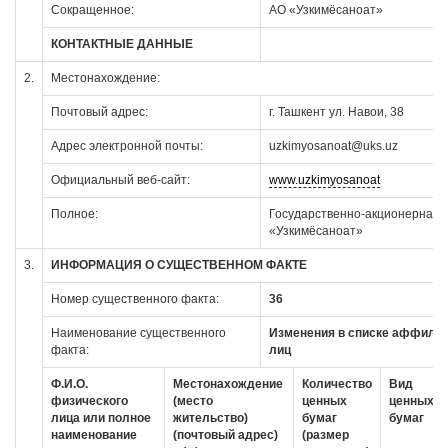
Сокращенное:
АО «Узкимёсаноат»
КОНТАКТНЫЕ ДАННЫЕ
2.
Местонахождение:
Почтовый адрес:
г. Ташкент ул. Навои, 38
Адрес электронной почты:
uzkimyosanoat@uks.uz
Официальный веб-сайт:
www.uzkimyosanoat
Полное:
Государственно-акционерная 
«Узкимёсаноат»
3.
ИНФОРМАЦИЯ О СУЩЕСТВЕННОМ ФАКТЕ
Номер существенного факта:
36
Наименование существенного
Изменения в списке аффили
факта:
лиц
Ф.И.О.
Местонахождение
Количество
Вид
физического
(место
ценных
ценных
лица или полное
жительство)
бумаг
бумаг
наименование
(почтовый адрес)
(размер