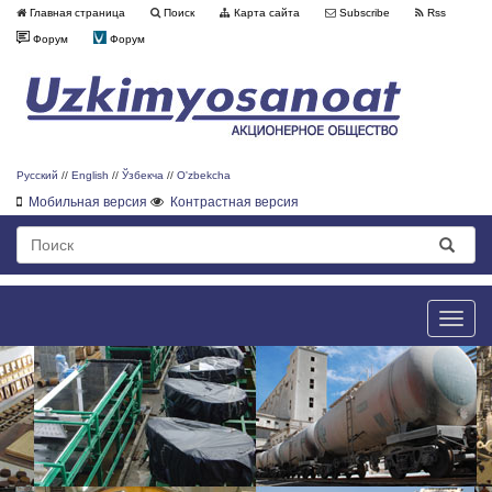
Главная страница
Поиск
Карта сайта
Subscribe
Rss
Форум
Форум
Русский
//
English
//
Ўзбекча
//
O'zbekcha
Мобильная версия
Контрастная версия
Toggle
naviga