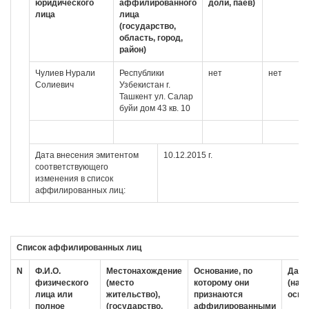
юридического
аффилированного
доли, паев)
лица
лица
(государство,
область, город,
район)
Чулиев Нурали
Республики
нет
нет
Солиевич
Узбекистан г.
Ташкент ул. Салар
буйи дом 43 кв. 10
Дата внесения эмитентом
10.12.2015 г.
соответствующего
изменения в список
аффилированных лиц:
Список аффилированных лиц
N
Ф.И.О.
Местонахождение
Основание, по
Дата
физического
(место
которому они
(нас
лица или
жительство),
признаются
основ
полное
(государство,
аффилированными