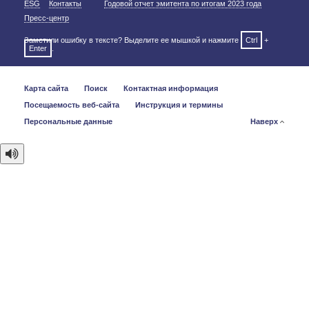
ESG
Контакты
Годовой отчет эмитента по итогам 2023 года
Пресс-центр
Заметили ошибку в тексте? Выделите ее мышкой и нажмите
Ctrl
+
Enter
.
Карта сайта
Поиск
Контактная информация
Посещаемость веб-сайта
Инструкция и термины
Персональные данные
Наверх