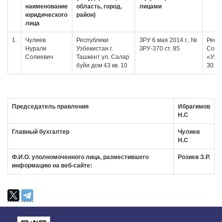
наименование
область, город,
лицами
юридического
район)
лица
1.
Чулиев
Республики
ЗРУ 6 мая 2014 г., №
Реше
Нурали
Узбекистан г.
ЗРУ-370 ст. 85
Сове
Солиевич
Ташкент ул. Салар
«Узк
буйи дом 43 кв. 10
30.11
Председатель правления
Ибрагимов
Н.С
Главный бухгалтер
Чулиев
Н.С
Ф.И.О. уполномоченного лица, разместившего
Розиев З.Р.
информацию на веб-сайте: