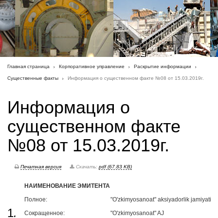
Главная страница
Корпоративное управление
Раскрытие информации
Существенные факты
Информация о существенном факте №08 от 15.03.2019г.
Информация о
существенном факте
№08 от 15.03.2019г.
Печатная версия
Скачать:
pdf (67.83 KB)
НАИМЕНОВАНИЕ ЭМИТЕНТА
Полное:
"O'zkimyosanoat" aksiyadorlik jamiyati
1
.
Сокращенное:
"O'zkimyosanoat" AJ