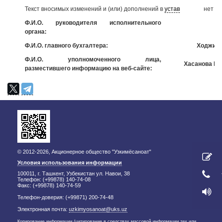
Текст вносимых изменений и (или) дополнений в
устав
нет
Ф.И.О. руководителя исполнительного
Т
органа:
Ф.И.О. главного бухгалтера:
Ходжиев
Ф.И.О. уполномоченного лица,
Хасанова Мо
разместившего информацию на веб-сайте:
© 2012-2026, Акционерное общество "Узкимёсаноат"
Условия использования информации
100011, г. Ташкент, Узбекистан ул. Навои, 38
Телефон: (+99878) 140-74-08
Факс: (+99878) 140-74-59
Телефон-доверия: (+99871) 200-74-48
Электронная почта:
uzkimyosanoat@uks.uz
Копирование информации (цитирование в средствах массовой информации тех или