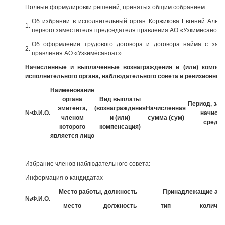
Полные формулировки решений, принятых общим собранием:
Об избрании в исполнительный орган Коржикова Евгений Алекс
1.
первого заместителя председателя правления АО «Узкимёсаноат
Об оформлении трудового договора и договора найма с зам
2.
правления АО «Узкимёсаноат».
Начисленные и выплаченные вознаграждения и (или) компен
исполнительного органа, наблюдательного совета и ревизионной
Наименование
органа
Вид выплаты
Период, за 
эмитента,
(вознаграждения
Начисленная
№
Ф.И.О.
начисл
членом
и (или)
сумма (сум)
средст
которого
компенсация)
является лицо
Избрание членов наблюдательного совета:
Информация о кандидатах
Место работы, должность
Принадлежащие акц
№
Ф.И.О.
место
должность
тип
количес