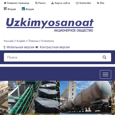
Главная страница
Поиск
Карта сайта
Subscribe
Rss
Форум
Форум
Русский
//
English
//
Ўзбекча
//
O'zbekcha
Мобильная версия
Контрастная версия
Toggle
naviga