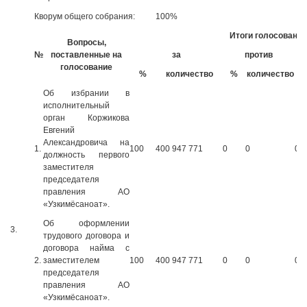
Кворум общего собрания:
100%
Итоги голосования
Вопросы,
№
поставленные на
за
против
голосование
%
количество
%
количество
Об избрании в
исполнительный
орган Коржикова
Евгений
Александровича на
1.
100
400 947 771
0
0
0
должность первого
заместителя
председателя
правления АО
«Узкимёсаноат».
Об оформлении
3.
трудового договора и
договора найма с
2.
заместителем
100
400 947 771
0
0
0
председателя
правления АО
«Узкимёсаноат».