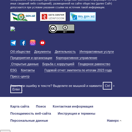
иных сведений либо сообщений), размещенной на сайте общества (далее Сайт)
допускается при условии указания ссылки на источник такой информации.
Об обществе
Документы
Деятельность
Интерактивные услуги
Предприятия и организации
Корпоративное управление
Открытые данные
Борьба с коррупцией
Гендерное равенство
ESG
Контакты
Годовой отчет эмитента по итогам 2023 года
Пресс-центр
Заметили ошибку в тексте? Выделите ее мышкой и нажмите
Ctrl
+
Enter
.
Карта сайта
Поиск
Контактная информация
Посещаемость веб-сайта
Инструкция и термины
Персональные данные
Наверх