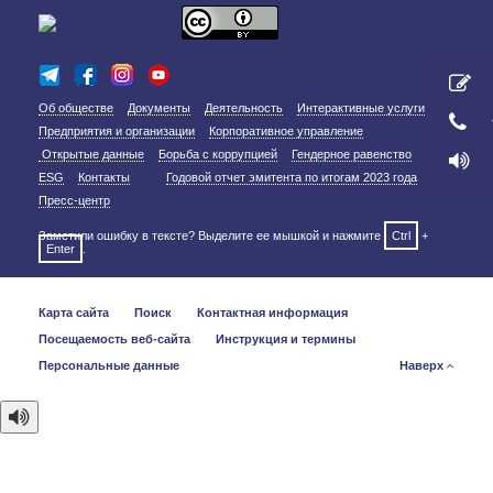
Об обществе
Документы
Деятельность
Интерактивные услуги
Предприятия и организации
Корпоративное управление
Открытые данные
Борьба с коррупцией
Гендерное равенство
ESG
Контакты
Годовой отчет эмитента по итогам 2023 года
Пресс-центр
Заметили ошибку в тексте? Выделите ее мышкой и нажмите
Ctrl
+
Enter
.
Карта сайта
Поиск
Контактная информация
Посещаемость веб-сайта
Инструкция и термины
Персональные данные
Наверх