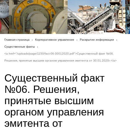
Главная страница
Корпоративное управление
Раскрытие информации
Существенные факты
<a href="/uploads/page/1150/fact-06-30012020.pdf">Существенный факт №06.
Решения, принятые высшим органом управления эмитента от 30.01.2020г.</a>
Существенный факт
№06. Решения,
принятые высшим
органом управления
эмитента от