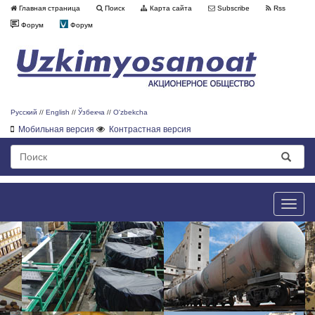
Главная страница
Поиск
Карта сайта
Subscribe
Rss
Форум
Форум
Русский
//
English
//
Ўзбекча
//
O'zbekcha
Мобильная версия
Контрастная версия
Toggle
naviga