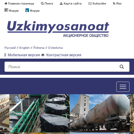
Главная страница
Поиск
Карта сайта
Subscribe
Rss
Форум
Форум
Русский
//
English
//
Ўзбекча
//
O'zbekcha
Мобильная версия
Контрастная версия
Toggle
naviga