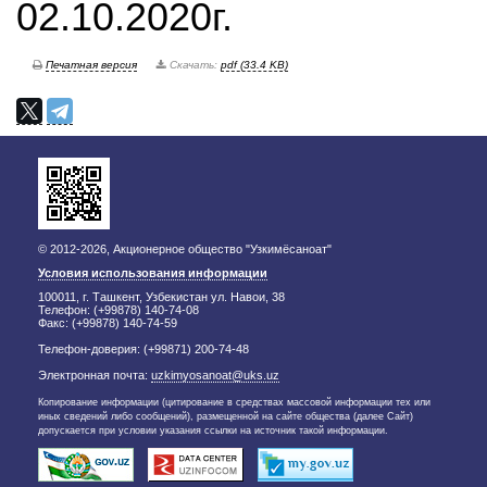
02.10.2020г.
Печатная версия
Скачать:
pdf (33.4 KB)
© 2012-2026, Акционерное общество "Узкимёсаноат"
Условия использования информации
100011, г. Ташкент, Узбекистан ул. Навои, 38
Телефон: (+99878) 140-74-08
Факс: (+99878) 140-74-59
Телефон-доверия: (+99871) 200-74-48
Электронная почта:
uzkimyosanoat@uks.uz
Копирование информации (цитирование в средствах массовой информации тех или
иных сведений либо сообщений), размещенной на сайте общества (далее Сайт)
допускается при условии указания ссылки на источник такой информации.