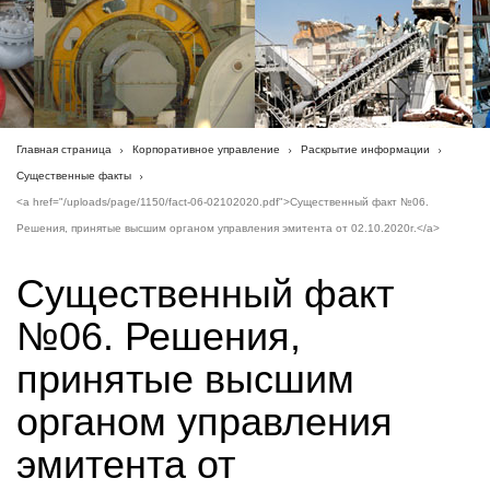
Главная страница
Корпоративное управление
Раскрытие информации
Существенные факты
<a href="/uploads/page/1150/fact-06-02102020.pdf">Существенный факт №06.
Решения, принятые высшим органом управления эмитента от 02.10.2020г.</a>
Существенный факт
№06. Решения,
принятые высшим
органом управления
эмитента от