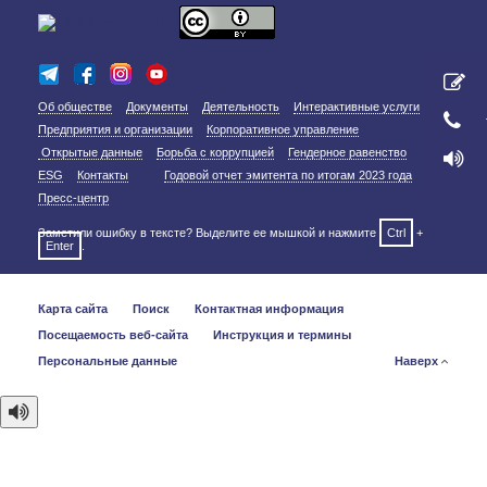
Об обществе
Документы
Деятельность
Интерактивные услуги
Предприятия и организации
Корпоративное управление
Открытые данные
Борьба с коррупцией
Гендерное равенство
ESG
Контакты
Годовой отчет эмитента по итогам 2023 года
Пресс-центр
Заметили ошибку в тексте? Выделите ее мышкой и нажмите
Ctrl
+
Enter
.
Карта сайта
Поиск
Контактная информация
Посещаемость веб-сайта
Инструкция и термины
Персональные данные
Наверх