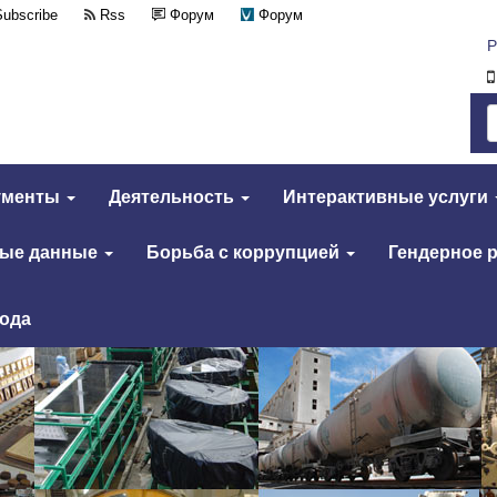
Subscribe
Rss
Форум
Форум
Р
ументы
Деятельность
Интерактивные услуги
тые данные
Борьба с коррупцией
Гендерное 
года