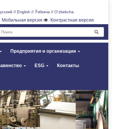
усский
//
English
//
Ўзбекча
//
O'zbekcha
Мобильная версия
Контрастная версия
Предприятия и организации
равенство
ESG
Контакты