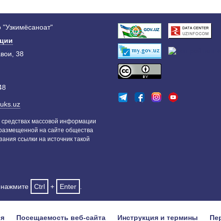
 "Узкимёсаноат"
ации
авои, 38
48
uks.uz
 средствах массовой информации
 размещенной на сайте общества
зания ссылки на источник такой
и нажмите
Ctrl
+
Enter
.
ия
Посещаемость веб-сайта
Инструкция и термины
Пе