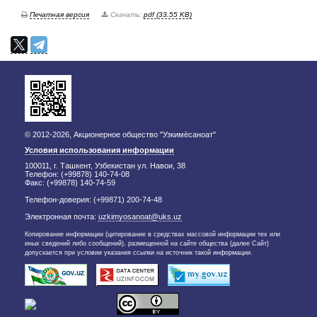
Печатная версия
Скачать:
pdf (33.55 KB)
© 2012-2026, Акционерное общество "Узкимёсаноат"
Условия использования информации
100011, г. Ташкент, Узбекистан ул. Навои, 38
Телефон: (+99878) 140-74-08
Факс: (+99878) 140-74-59
Телефон-доверия: (+99871) 200-74-48
Электронная почта:
uzkimyosanoat@uks.uz
Копирование информации (цитирование в средствах массовой информации тех или
иных сведений либо сообщений), размещенной на сайте общества (далее Сайт)
допускается при условии указания ссылки на источник такой информации.