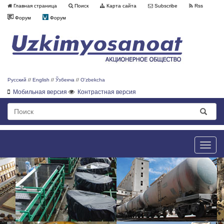
Главная страница
Поиск
Карта сайта
Subscribe
Rss
Форум
Форум
Русский
//
English
//
Ўзбекча
//
O'zbekcha
Мобильная версия
Контрастная версия
Toggle
naviga