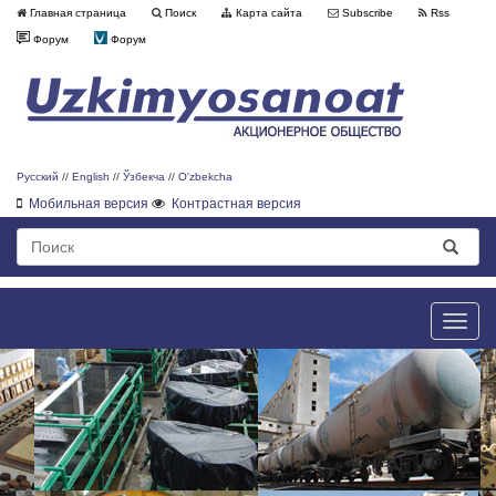
Главная страница
Поиск
Карта сайта
Subscribe
Rss
Форум
Форум
Русский
//
English
//
Ўзбекча
//
O'zbekcha
Мобильная версия
Контрастная версия
Toggle
naviga