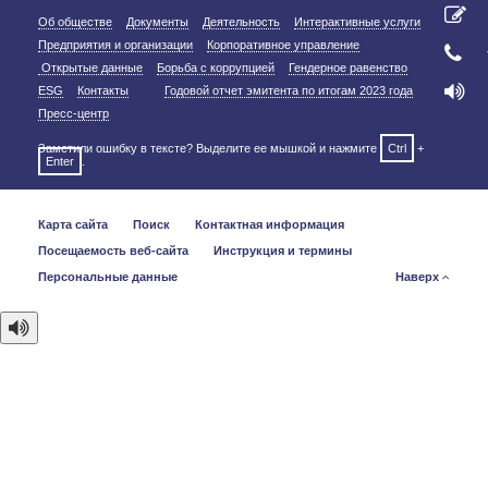
Об обществе
Документы
Деятельность
Интерактивные услуги
Предприятия и организации
Корпоративное управление
Открытые данные
Борьба с коррупцией
Гендерное равенство
ESG
Контакты
Годовой отчет эмитента по итогам 2023 года
Пресс-центр
Заметили ошибку в тексте? Выделите ее мышкой и нажмите
Ctrl
+
Enter
.
Карта сайта
Поиск
Контактная информация
Посещаемость веб-сайта
Инструкция и термины
Персональные данные
Наверх