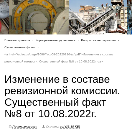
Главная страница
Корпоративное управление
Раскрытие информации
Существенные факты
<a href="/uploads/page/1686/fact-08-20220810-taf.pdf">Изменение в составе
ревизионной комиссии. Существенный факт №8 от 10.08.2022г.</a>
Изменение в составе
ревизионной комиссии.
Существенный факт
№8 от 10.08.2022г.
Печатная версия
Скачать:
pdf (33.38 KB)