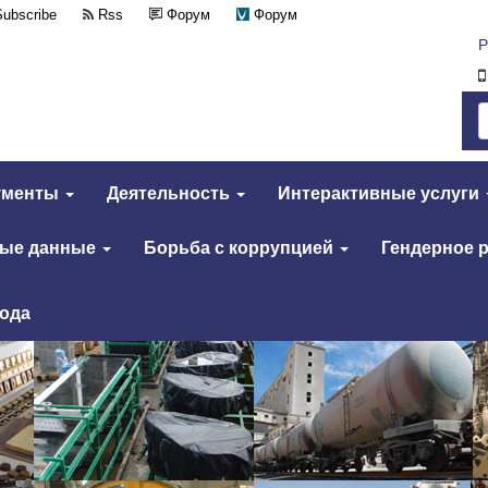
Subscribe
Rss
Форум
Форум
Р
ументы
Деятельность
Интерактивные услуги
тые данные
Борьба с коррупцией
Гендерное 
года