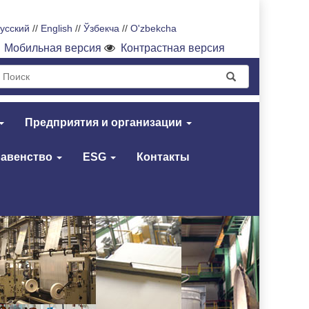
усский
//
English
//
Ўзбекча
//
O'zbekcha
Мобильная версия
Контрастная версия
Предприятия и организации
равенство
ESG
Контакты