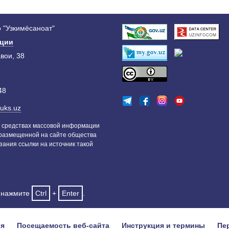
 "Узкимёсаноат"
ации
авои, 38
48
uks.uz
 средствах массовой информации
 размещенной на сайте общества
зания ссылки на источник такой
и нажмите
Ctrl
+
Enter
.
ия
Посещаемость веб-сайта
Инструкция и термины
Пе