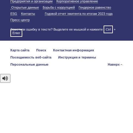
Предприятия и организации
Корпоративное управление
Открытые данные
Борьба с коррупцией
Гендерное равенство
ESG
Контакты
Годовой отчет эмитента по итогам 2023 года
Пресс-центр
Заметили ошибку в тексте? Выделите ее мышкой и нажмите
Ctrl
+
Enter
.
Карта сайта
Поиск
Контактная информация
Посещаемость веб-сайта
Инструкция и термины
Персональные данные
Наверх