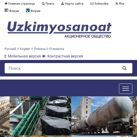
Главная страница
Поиск
Карта сайта
Subscribe
Rss
Форум
Форум
Русский
//
English
//
Ўзбекча
//
O'zbekcha
Мобильная версия
Контрастная версия
Toggle
naviga