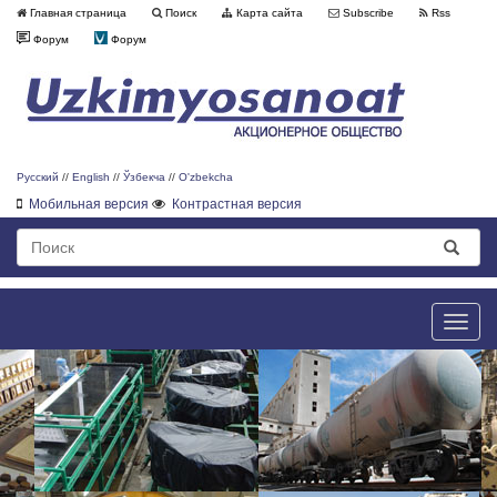
Главная страница
Поиск
Карта сайта
Subscribe
Rss
Форум
Форум
Русский
//
English
//
Ўзбекча
//
O'zbekcha
Мобильная версия
Контрастная версия
Toggle
naviga