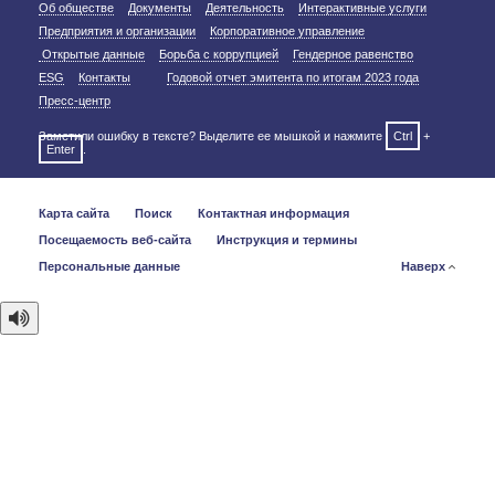
Об обществе
Документы
Деятельность
Интерактивные услуги
Предприятия и организации
Корпоративное управление
Открытые данные
Борьба с коррупцией
Гендерное равенство
ESG
Контакты
Годовой отчет эмитента по итогам 2023 года
Пресс-центр
Заметили ошибку в тексте? Выделите ее мышкой и нажмите
Ctrl
+
Enter
.
Карта сайта
Поиск
Контактная информация
Посещаемость веб-сайта
Инструкция и термины
Персональные данные
Наверх