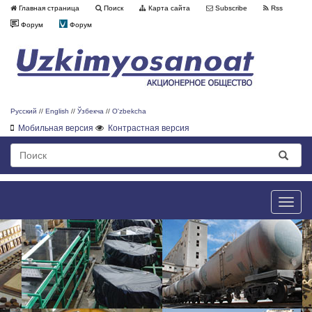
Главная страница
Поиск
Карта сайта
Subscribe
Rss
Форум
Форум
Русский
//
English
//
Ўзбекча
//
O'zbekcha
Мобильная версия
Контрастная версия
Toggle
naviga