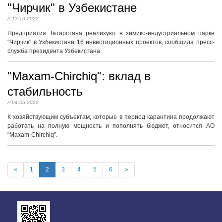
"Чирчик" в Узбекистане
// 13.10.2022
Предприятия Татарстана реализуют в химико-индустриальном парке
"Чирчик" в Узбекистане 16 инвестиционных проектов, сообщила пресс-
служба президента Узбекистана.
"Maxam-Chirchiq": вклад в
стабильность
// 04.05.2020
К хозяйствующим субъектам, которые в период карантина продолжают
работать на полную мощность и пополнять бюджет, относится АО
"Maxam-Chirchiq".
«
1
2
3
4
5
6
»