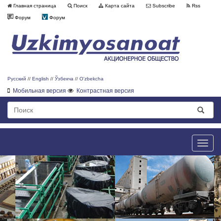
Главная страница
Поиск
Карта сайта
Subscribe
Rss
Форум
Форум
Русский
//
English
//
Ўзбекча
//
O'zbekcha
Мобильная версия
Контрастная версия
Toggle
naviga