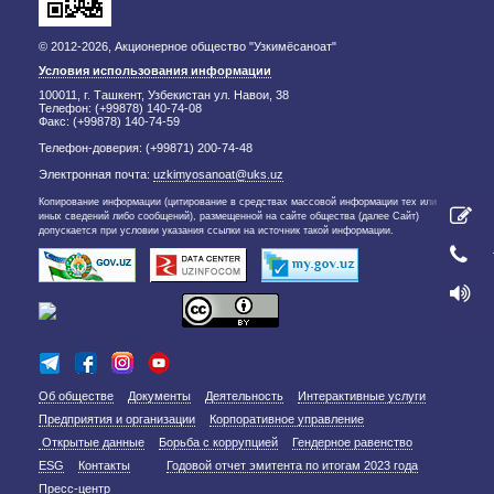
© 2012-2026, Акционерное общество "Узкимёсаноат"
Условия использования информации
100011, г. Ташкент, Узбекистан ул. Навои, 38
Телефон: (+99878) 140-74-08
Факс: (+99878) 140-74-59
Телефон-доверия: (+99871) 200-74-48
Электронная почта:
uzkimyosanoat@uks.uz
Копирование информации (цитирование в средствах массовой информации тех или
иных сведений либо сообщений), размещенной на сайте общества (далее Сайт)
допускается при условии указания ссылки на источник такой информации.
Об обществе
Документы
Деятельность
Интерактивные услуги
Предприятия и организации
Корпоративное управление
Открытые данные
Борьба с коррупцией
Гендерное равенство
ESG
Контакты
Годовой отчет эмитента по итогам 2023 года
Пресс-центр