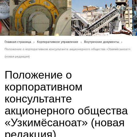
Главная страница
Корпоративное управление
Внутренние документы
Положение о корпоративном консультанте акционерного общества «Узкимёсаноат»
(новая редакция)
Положение о
корпоративном
консультанте
акционерного общества
«Узкимёсаноат» (новая
редакция)