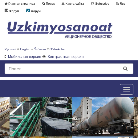
Главная страница
Поиск
Карта сайта
Subscribe
Rss
Форум
Форум
Русский
//
English
//
Ўзбекча
//
O'zbekcha
Мобильная версия
Контрастная версия
Toggle
naviga