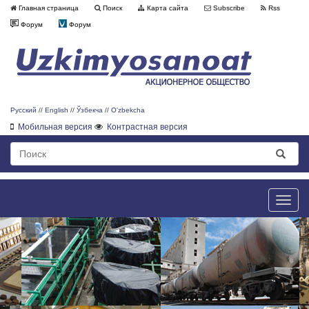
Главная страница
Поиск
Карта сайта
Subscribe
Rss
Форум
Форум
Русский
//
English
//
Ўзбекча
//
O'zbekcha
Мобильная версия
Контрастная версия
Toggle
naviga