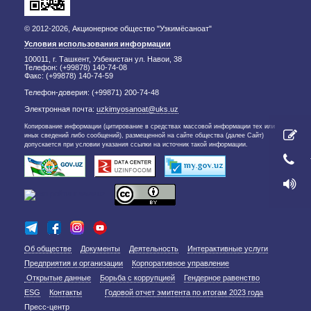
© 2012-2026, Акционерное общество "Узкимёсаноат"
Условия использования информации
100011, г. Ташкент, Узбекистан ул. Навои, 38
Телефон: (+99878) 140-74-08
Факс: (+99878) 140-74-59
Телефон-доверия: (+99871) 200-74-48
Электронная почта:
uzkimyosanoat@uks.uz
Копирование информации (цитирование в средствах массовой информации тех или
иных сведений либо сообщений), размещенной на сайте общества (далее Сайт)
допускается при условии указания ссылки на источник такой информации.
Об обществе
Документы
Деятельность
Интерактивные услуги
Предприятия и организации
Корпоративное управление
Открытые данные
Борьба с коррупцией
Гендерное равенство
ESG
Контакты
Годовой отчет эмитента по итогам 2023 года
Пресс-центр