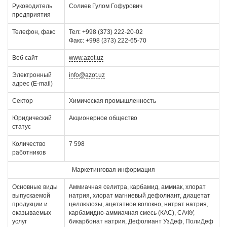
Руководитель
Солиев Гулом Гофурович
предприятия
Телефон, факс
Тел: +998 (373) 222-20-02
Факс: +998 (373) 222-65-70
Веб сайт
www.azot.uz
Электронный
info@azot.uz
адрес (E-mail)
Сектор
Химическая промышленность
Юридический
Акционерное общество
статус
Количество
7 598
работников
Маркетинговая информация
Основные виды
Аммиачная селитра, карбамид, аммиак, хлорат
выпускаемой
натрия, хлорат магниевый дефолиант, диацетат
продукции и
целлюлозы, ацетатное волокно, нитрат натрия,
оказываемых
карбамидно-аммиачная смесь (КАС), САФУ,
услуг
бикарбонат натрия, Дефолиант УзДеф, ПолиДеф