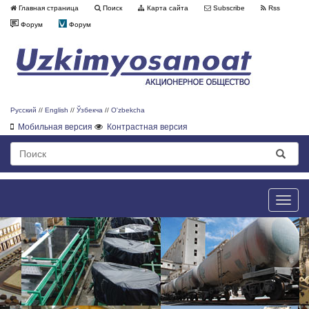
Главная страница
Поиск
Карта сайта
Subscribe
Rss
Форум
Форум
Русский
//
English
//
Ўзбекча
//
O'zbekcha
Мобильная версия
Контрастная версия
Toggle
naviga