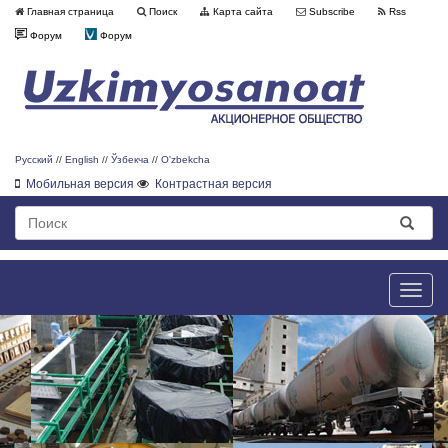
Главная страница
Поиск
Карта сайта
Subscribe
Rss
Форум
Форум
Русский
//
English
//
Ўзбекча
//
O'zbekcha
Мобильная версия
Контрастная версия
Toggle
naviga