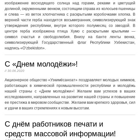
изображение восходящего солнца над горами, реками и цветущей
долиной, окруженными венком, состоящим справа из колосьев пшеницы
и слева — из веток хлопчатника с раскрытыми коробочками хлопка. В
верхней части герба находится восьмигранник, символизирующий знак
утверждения республики, внутри которого полумесяц со звездой. В
центре герба изображена птица Хумо с раскрытыми крыльями —
символ счастья и свободолюбия. Внизу на банте ленты венка,
символизирующей Государственный флаг Республики Узбекистан,
надпись «O‘zbekiston».
C «Днем молодёжи»!
// 30.06.2020
Акционерное общество «Узкимёсаноат» поздравляет молодых химиков,
работающих в химической промышленности республики и молодёжь
нашей страны с «Днем молодёжи»! Желаем вам успехов в ваших
исследованиях, направленных на развитие нашей страны и повышение
ее престижа в мировом сообществе. Желаем вам крепкого здоровья, сил
и удачи в ваших стремлениях к новым высотам.
С днём работников печати и
средств массовой информации!