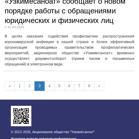
«Узкимесаноат» сообщает о новом
порядке работы с обращениями
юридических и физических лиц
// 31.03.2020
В целях оказания содействия профилактике распространения
коронавирусной инфекции в нашей стране и более эффективной
организации проводимых правительством профилактических
мероприятий, акционерное общество «Узкимесаноат» временно
осуществляет документооборот (прием писем и письменных
обращений) в электронном виде.
«
1
2
3
4
5
6
7
8
»
© 2012-2026, Акционерное общество "Узкимёсаноат"
Условия использования информации