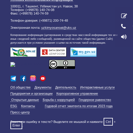
100011, г. Ташкент, Узбекистан ул. Навои, 38
Телефон: (+99878) 140-74-08
Факс: (+99878) 140-74-59
Телефон-доверия: (+99871) 200-74-48
Электронная почта:
uzkimyosanoat@uks.uz
Копирование информации (цитирование в средствах массовой информации тех или
иных сведений либо сообщений), размещенной на сайте общества (далее Сайт)
допускается при условии указания ссылки на источник такой информации.
Об обществе
Документы
Деятельность
Интерактивные услуги
Предприятия и организации
Корпоративное управление
Открытые данные
Борьба с коррупцией
Гендерное равенство
ESG
Контакты
Годовой отчет эмитента по итогам 2023 года
Пресс-центр
Заметили ошибку в тексте? Выделите ее мышкой и нажмите
Ctrl
+
Enter
.