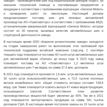
заводи» - производителем шин под национальным брендом «Барс», на
оказание технической помощи в сертификации предприятия и
продукции в соответствии с требованиями корпорации «General Motors»
и проведение работ по омологации. Настоящий договор
предусматривает поставку шин для легковых автомобилей
производства АО «Узавтомоторс» в соответствии с требованиями BIQS,
установленными американской корпорацией «General Motors», которая
состоит из 30 пунктов, касаемых качество автомобильных шин и
структурной деятельности завода.
В настоящее время ООО «Биринчи резинотехника заводи» находится
на стадии завершения работ по выполнению этих требований при
технической поддержке китайской компании LingLong. С сентября
текущего года планируется поставка 60 тысяч штук автомобильных шин
для автомобилей марки «Damas» до конца года. К 2023 году завод
планирует поставку на АО «Узавтомоторс» 1,2 миллиона штук
автомобильных шин 7-ми видов, на сумму 37,4 млн. долларов.
В 2021 году планируется произвести 1,6 млн. штук автомобильных шин,
30 тысяч штук сельскохозяйственных шин, и 73,5 тысячи погонных
метров конвейерных лент, общая стоимость которых составит 538,6
млрд. сум. Также планируется освоить выпуск 47 новых видов продукции,
пользующихся спросом. Соответственно план развития
производственных мощностей будет увеличен до 40%. Так же в 2021
году планируется экспортировать продукцию на сумму 581 тысяча
долларов США. В настоящее время поступили заказы на 10 тысяч штук