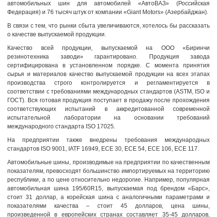
автомобильных шин для автомобилей «АвтоВАЗ» (Российская
Федерация) и 76 тысяч штук от компании «Giant Motors» (Aзербайджан).
В связи с тем, что рынки сбыта увеличиваются, хотелось бы рассказать
о качестве выпускаемой продукции.
Качество всей продукции, выпускаемой на ООО «Биринчи
резинотехника заводи» гарантировано. Продукция завода
сертифицирована в установленном порядке. С момента принятия
сырья и материалов качество выпускаемой продукции на всех этапах
производства строго контролируется и регламентируется в
соответствии с требованиями международных стандартов (ASTM, ISO и
ГОСТ). Вся готовая продукция поступает в продажу после прохождения
соответствующих испытаний в аккредитованной современной
испытательной лаборатории на основании требований
международного стандарта ISO 17025.
На предприятии также внедрены требования международных
стандартов ISO 9001, IATF 16949, ECE 30, ECE 54, ECE 106, ECE 117.
Автомобильные шины, производимые на предприятии по качественным
показателям, превосходят большинство импортируемых на территорию
республики, а по цене относительно недорогие. Например, популярная
автомобильная шина 195/60R15, выпускаемая под брендом «Барс»,
стоит 31 доллар, а корейская шина с аналогичными параметрами и
показателями качества – стоит 45 долларов, цена шины,
произведенной в европейских странах составляет 35-45 долларов,