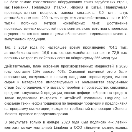
на базе самого современного оборудования таких зарубежных стран,
как Германия, Голландия, Италия, Япония и Китай. Планируемая
производственная мощность завода составила 3.0 млн. штук
автомобильных шин, 200 тысяч штук сельскохозяйственных шин и 100
тысяч погонных метров конвейерных лент. Достижение
производственных мощностей предприятия, в соответствии с проектом,
осуществляется поэтапно с целью обеспечения надлежащего качества
выпускаемой продукции.
Так, с 2019 года по настоящее время произведено 704,1 тыс.
автомобильных шин, 16,9 тыс. сельскохозяйственных шин и 72,9 тыс.
погонных метров конвейерных лент на общую сумму 266 млрд сум.
Действительно, план освоения производственных мощностей в 2020
году составил 15% вместо 40%. Основной причиной этого были
ограничения, введенные в период пандемии коронавируса, импорт
сырья и материалов, импортируемых из большинства зарубежных
стран был ограничен, что вызвало перебои в производстве, снизились
продажи выпускаемой продукции, возник дефицит оборотных средств.
Также подписание контракта с китайской компанией LingLong на
оказание технической поддержки по переводу продукции и предприятия
на программу омологации, исходя из требований корпорации «General
Motors», привело к продлению сроков.
В результате только в ноябре 2020 года был подписан 4-х летний
контракт между компанией Linglong и ООО «Биринчи резинотехника