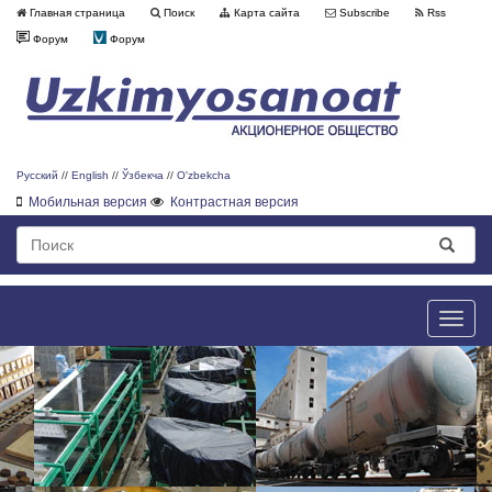
Главная страница
Поиск
Карта сайта
Subscribe
Rss
Форум
Форум
Русский
//
English
//
Ўзбекча
//
O'zbekcha
Мобильная версия
Контрастная версия
Toggle
naviga