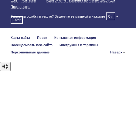
ESG
Контакты
Годовой отчет эмитента по итогам 2023 года
Пресс-центр
Заметили ошибку в тексте? Выделите ее мышкой и нажмите
Ctrl
+
Enter
.
Карта сайта
Поиск
Контактная информация
Посещаемость веб-сайта
Инструкция и термины
Персональные данные
Наверх