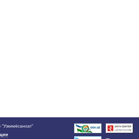
 "Узкимёсаноат"
ации