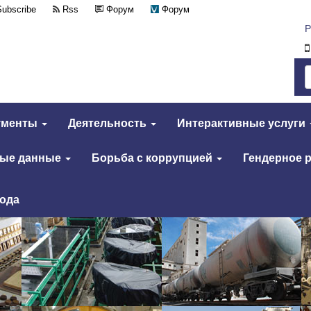
Subscribe
Rss
Форум
Форум
Р
ументы
Деятельность
Интерактивные услуги
тые данные
Борьба с коррупцией
Гендерное 
года