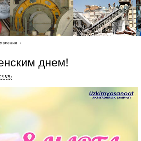
аявления
нским днем!
.03 KB)