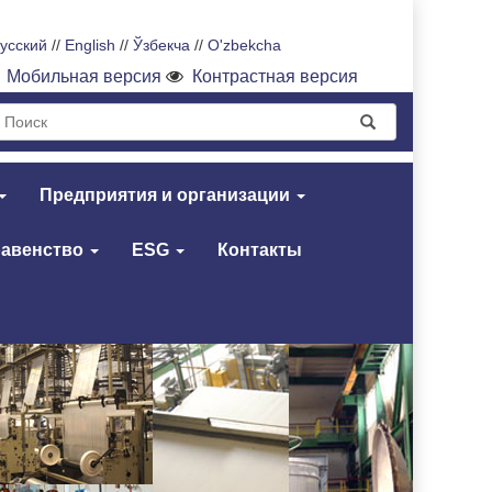
усский
//
English
//
Ўзбекча
//
O'zbekcha
Мобильная версия
Контрастная версия
Предприятия и организации
равенство
ESG
Контакты