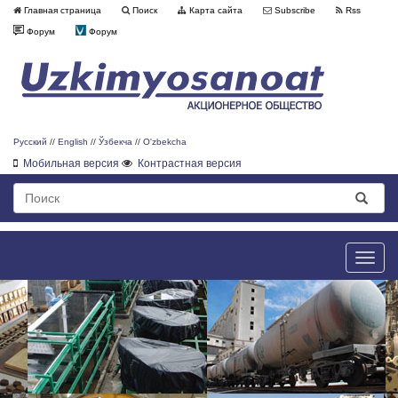
Главная страница
Поиск
Карта сайта
Subscribe
Rss
Форум
Форум
Русский
//
English
//
Ўзбекча
//
O'zbekcha
Мобильная версия
Контрастная версия
Toggle
naviga