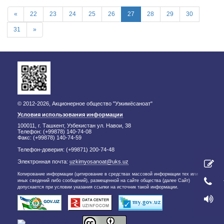
«
22
23
24
25
26
27
28
29
30
31
»
© 2012-2026, Акционерное общество "Узкимёсаноат"
Условия использования информации
100011, г. Ташкент, Узбекистан ул. Навои, 38
Телефон: (+99878) 140-74-08
Факс: (+99878) 140-74-59
Телефон-доверия: (+99871) 200-74-48
Электронная почта:
uzkimyosanoat@uks.uz
Копирование информации (цитирование в средствах массовой информации тех или
иных сведений либо сообщений), размещенной на сайте общества (далее Сайт)
допускается при условии указания ссылки на источник такой информации.