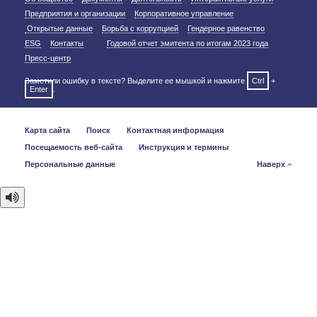
Предприятия и организации
Корпоративное управление
Открытые данные
Борьба с коррупцией
Гендерное равенство
ESG
Контакты
Годовой отчет эмитента по итогам 2023 года
Пресс-центр
Заметили ошибку в тексте? Выделите ее мышкой и нажмите
Ctrl
+
Enter
.
Карта сайта
Поиск
Контактная информация
Посещаемость веб-сайта
Инструкция и термины
Персональные данные
Наверх