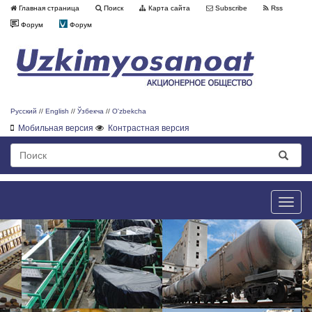
Главная страница
Поиск
Карта сайта
Subscribe
Rss
Форум
Форум
Русский
//
English
//
Ўзбекча
//
O'zbekcha
Мобильная версия
Контрастная версия
Toggle
naviga