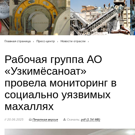
Главная страница
Пресс-центр
Новости отрасли
Рабочая группа АО
«Узкимёсаноат»
провела мониторинг в
социально уязвимых
махаллях
// 20.06.2025
Печатная версия
Скачать:
pdf (1.54 MB)