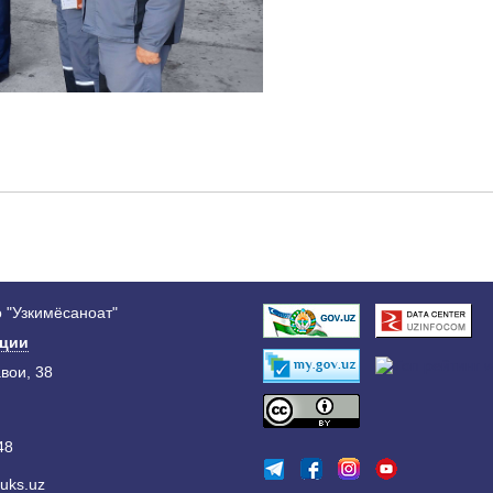
 "Узкимёсаноат"
ации
авои, 38
48
uks.uz