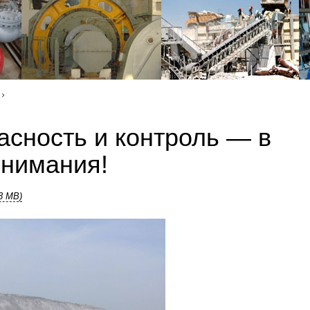
асность и контроль — в
внимания!
33 MB)