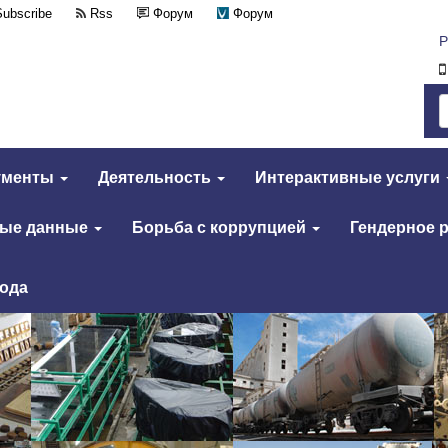
Subscribe
Rss
Форум
Форум
Р
ументы
Деятельность
Интерактивные услуги
тые данные
Борьба с коррупцией
Гендерное 
года