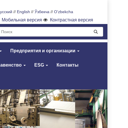
усский
//
English
//
Ўзбекча
//
O'zbekcha
Мобильная версия
Контрастная версия
Предприятия и организации
равенство
ESG
Контакты