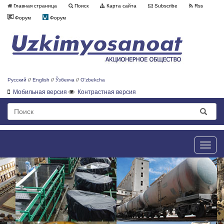
Главная страница
Поиск
Карта сайта
Subscribe
Rss
Форум
Форум
Русский
//
English
//
Ўзбекча
//
O'zbekcha
Мобильная версия
Контрастная версия
Toggle
naviga