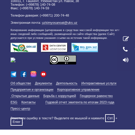
100011, г. Ташкент, Узбекистан ул. Навои, 38
Телефон: (+99878) 140-74-08
Факс: (+99878) 140-74-59
Телефон-доверия: (+99871) 200-74-48
Электронная почта:
uzkimyosanoat@uks.uz
Копирование информации (цитирование в средствах массовой информации тех или
иных сведений либо сообщений), размещенной на сайте общества (далее Сайт)
допускается при условии указания ссылки на источник такой информации.
Об обществе
Документы
Деятельность
Интерактивные услуги
Предприятия и организации
Корпоративное управление
Открытые данные
Борьба с коррупцией
Гендерное равенство
ESG
Контакты
Годовой отчет эмитента по итогам 2023 года
Пресс-центр
Заметили ошибку в тексте? Выделите ее мышкой и нажмите
Ctrl
+
Enter
.