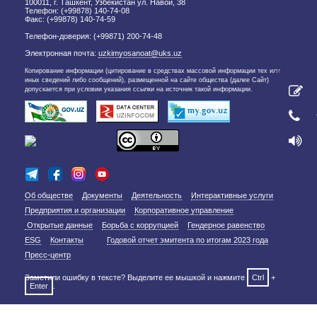
100011, г. Ташкент, Узбекистан ул. Навои, 38
Телефон: (+99878) 140-74-08
Факс: (+99878) 140-74-59
Телефон-доверия: (+99871) 200-74-48
Электронная почта:
uzkimyosanoat@uks.uz
Копирование информации (цитирование в средствах массовой информации тех или
иных сведений либо сообщений), размещенной на сайте общества (далее Сайт)
допускается при условии указания ссылки на источник такой информации.
Об обществе
Документы
Деятельность
Интерактивные услуги
Предприятия и организации
Корпоративное управление
Открытые данные
Борьба с коррупцией
Гендерное равенство
ESG
Контакты
Годовой отчет эмитента по итогам 2023 года
Пресс-центр
Заметили ошибку в тексте? Выделите ее мышкой и нажмите
Ctrl
+
Enter
.