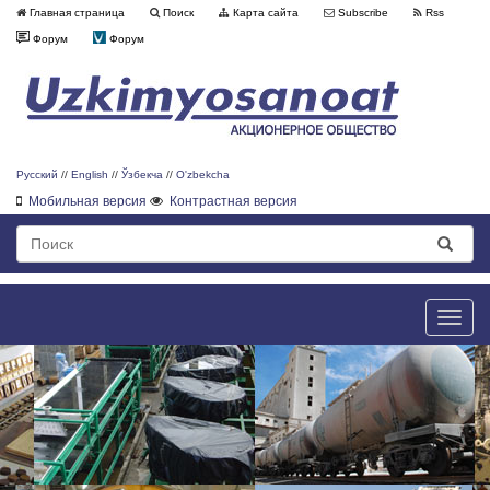
Главная страница
Поиск
Карта сайта
Subscribe
Rss
Форум
Форум
Русский
//
English
//
Ўзбекча
//
O'zbekcha
Мобильная версия
Контрастная версия
Toggle
naviga