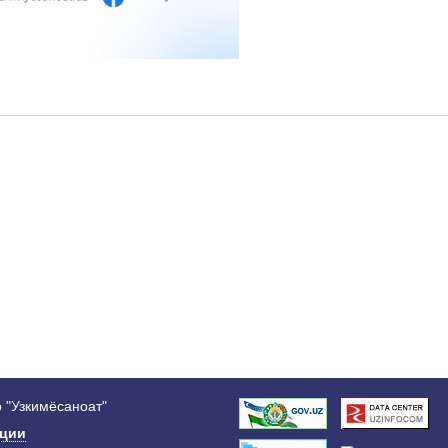
 "Узкимёсаноат"
ации