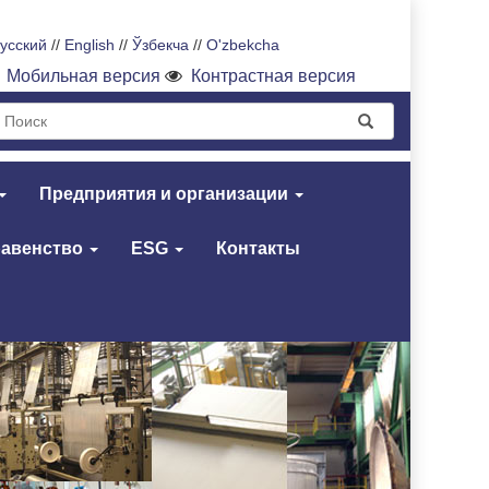
усский
//
English
//
Ўзбекча
//
O'zbekcha
Мобильная версия
Контрастная версия
Предприятия и организации
равенство
ESG
Контакты