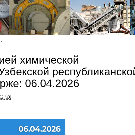
цией химической
Узбекской республиканско
рже: 06.04.2026
.52 KB)