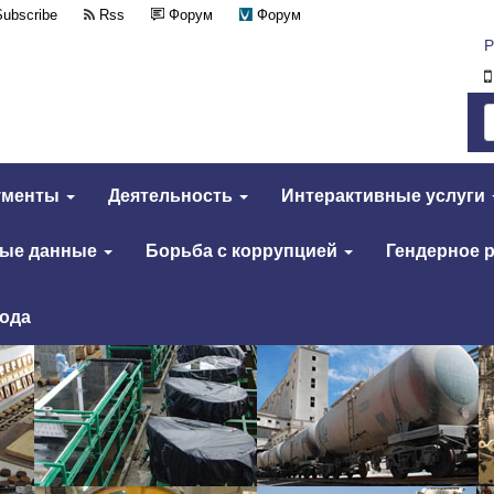
Subscribe
Rss
Форум
Форум
Р
ументы
Деятельность
Интерактивные услуги
тые данные
Борьба с коррупцией
Гендерное 
года