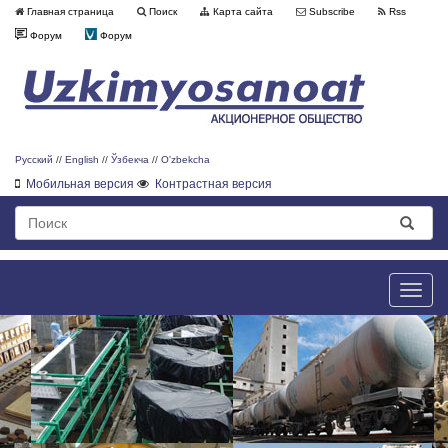
Главная страница
Поиск
Карта сайта
Subscribe
Rss
Форум
Форум
Русский
//
English
//
Ўзбекча
//
O'zbekcha
Мобильная версия
Контрастная версия
Toggle
naviga