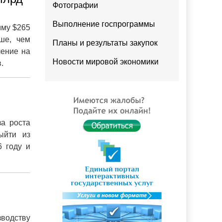
Фотографии
Выполнение госпрограммы
мму $265
ше, чем
Планы и результаты закупок
ление на
Новости мировой экономики
.
за роста
ыйти из
6 году и
водству