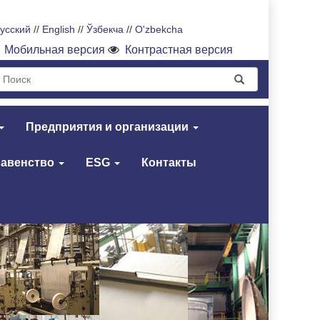
усский
//
English
//
Ўзбекча
//
O'zbekcha
Мобильная версия
Контрастная версия
Предприятия и организации
равенство
ESG
Контакты