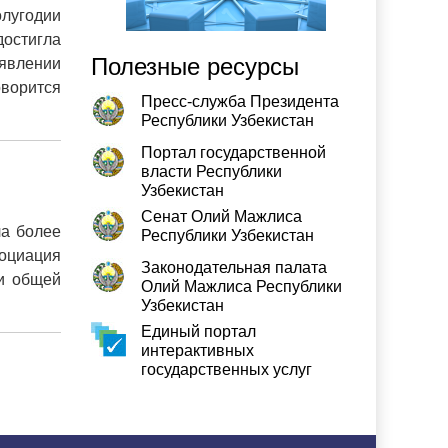
олугодии
достигла
Полезные ресурсы
явлении
оворится
Пресс-служба Президента
Республики Узбекистан
Портал государственной
власти Республики
Узбекистан
Сенат Олий Мажлиса
ла более
Республики Узбекистан
социация
Законодательная палата
еи общей
Олий Мажлиса Республики
Узбекистан
Единый портал
интерактивных
государственных услуг