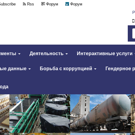
Subscribe
Rss
Форум
Форум
Р
ументы
Деятельность
Интерактивные услуги
тые данные
Борьба с коррупцией
Гендерное 
года