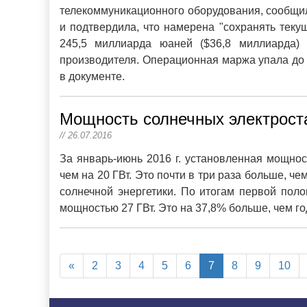
телекоммуникационного оборудования, сообщил
и подтвердила, что намерена "сохранять теку
245,5 миллиарда юаней ($36,8 миллиарда)
производителя. Операционная маржа упала до 
в документе.
Мощность солнечных электроста
// 26.07.2016
За январь-июнь 2016 г. установленная мощнос
чем на 20 ГВт. Это почти в три раза больше, че
солнечной энергетики. По итогам первой по
мощностью 27 ГВт. Это на 37,8% больше, чем го
«
2
3
4
5
6
7
8
9
10