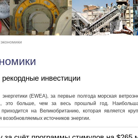
 экономики
ономики
 рекордные инвестиции
энергетики (EWEA), за первые полгода морская ветроэн
й, это больше, чем за весь прошлый год. Наибольш
приходится на Великобританию, которая является кру
 возобновляемых источников энергии.
у за счёт программы стимулов на $265 