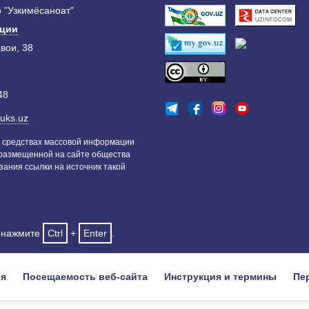
 "Узкимёсаноат"
ации
авои, 38
48
uks.uz
 средствах массовой информации
 размещенной на сайте общества
зания ссылки на источник такой
и нажмите
Ctrl
+
Enter
.
ия
Посещаемость веб-сайта
Инструкция и термины
Пе