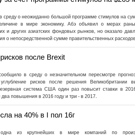
в среду о неожиданно большой программе стимулов на су
еличине в мире экономику. Абэ объявил о мерах рань
их и других азиатских фондовых рынков, но оказало дав
ия о непосредственной сумме правительственных расходов
рисков после Brexit
 сообщило в среду о незначительном пересмотре прогно
 углубление рисков после решения Великобритании в
 резервная система США один раз повысит ставки в 201
 два повышения в 2016 году и три - в 2017.
ла на 40% в I пол 16г
, одна из крупнейших в мире компаний по произ