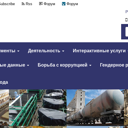
Subscribe
Rss
Форум
Форум
Р
ументы
Деятельность
Интерактивные услуги
тые данные
Борьба с коррупцией
Гендерное 
года