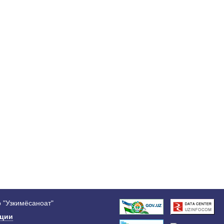
 "Узкимёсаноат"
ации