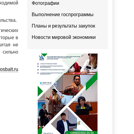
ходимой
Фотографии
Выполнение госпрограммы
льства.
Планы и результаты закупок
гических
Новости мировой экономики
оторые в
Китая не
 сильно
osbalt.ru