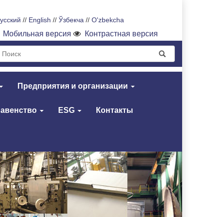
усский
//
English
//
Ўзбекча
//
O'zbekcha
Мобильная версия
Контрастная версия
Предприятия и организации
равенство
ESG
Контакты