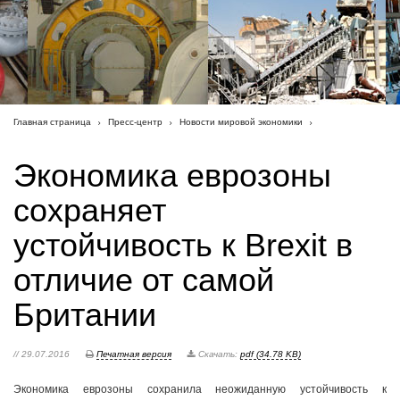
Главная страница
Пресс-центр
Новости мировой экономики
Экономика еврозоны
сохраняет
устойчивость к Brexit в
отличие от самой
Британии
// 29.07.2016
Печатная версия
Скачать:
pdf (34.78 KB)
Экономика еврозоны сохранила неожиданную устойчивость к