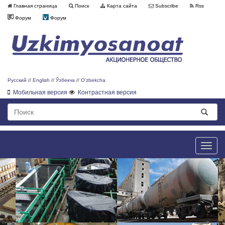
Главная страница
Поиск
Карта сайта
Subscribe
Rss
Форум
Форум
Русский
//
English
//
Ўзбекча
//
O'zbekcha
Мобильная версия
Контрастная версия
Toggle
naviga