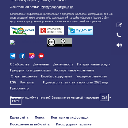
Телефон-доверия: (+99871) 200-74-48
Электронная почта:
uzkimyosanoat@uks.uz
Копирование информации (цитирование в средствах массовой информации тех или
иных сведений либо сообщений), размещенной на сайте общества (далее Сайт)
допускается при условии указания ссылки на источник такой информации.
Об обществе
Документы
Деятельность
Интерактивные услуги
Предприятия и организации
Корпоративное управление
Открытые данные
Борьба с коррупцией
Гендерное равенство
ESG
Контакты
Годовой отчет эмитента по итогам 2023 года
Пресс-центр
Заметили ошибку в тексте? Выделите ее мышкой и нажмите
Ctrl
+
Enter
.
Карта сайта
Поиск
Контактная информация
Посещаемость веб-сайта
Инструкция и термины