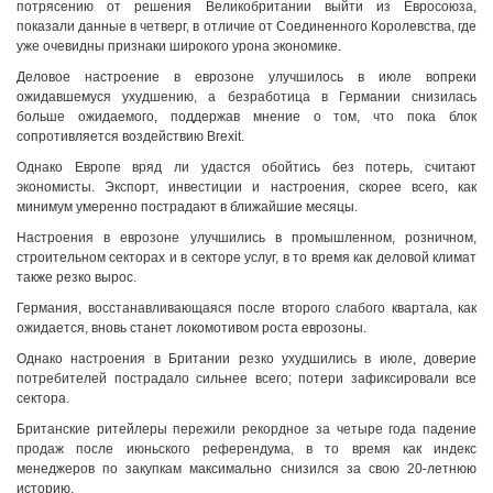
потрясению от решения Великобритании выйти из Евросоюза,
показали данные в четверг, в отличие от Соединенного Королевства, где
уже очевидны признаки широкого урона экономике.
Деловое настроение в еврозоне улучшилось в июле вопреки
ожидавшемуся ухудшению, а безработица в Германии снизилась
больше ожидаемого, поддержав мнение о том, что пока блок
сопротивляется воздействию Brexit.
Однако Европе вряд ли удастся обойтись без потерь, считают
экономисты. Экспорт, инвестиции и настроения, скорее всего, как
минимум умеренно пострадают в ближайшие месяцы.
Настроения в еврозоне улучшились в промышленном, розничном,
строительном секторах и в секторе услуг, в то время как деловой климат
также резко вырос.
Германия, восстанавливающаяся после второго слабого квартала, как
ожидается, вновь станет локомотивом роста еврозоны.
Однако настроения в Британии резко ухудшились в июле, доверие
потребителей пострадало сильнее всего; потери зафиксировали все
сектора.
Британские ритейлеры пережили рекордное за четыре года падение
продаж после июньского референдума, в то время как индекс
менеджеров по закупкам максимально снизился за свою 20-летнюю
историю.